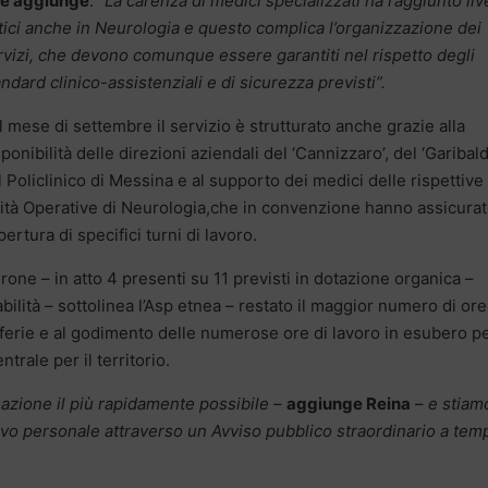
e aggiunge
:
“La carenza di medici specializzati ha raggiunto live
itici anche in Neurologia e questo complica l’organizzazione dei
rvizi, che devono comunque essere garantiti nel rispetto degli
andard clinico-assistenziali e di sicurezza previsti”.
l mese di settembre il servizio è strutturato anche grazie alla
ponibilità delle direzioni aziendali del ‘Cannizzaro’, del ‘Garibald
l Policlinico di Messina e al supporto dei medici delle rispettive
ità Operative di Neurologia,che in convenzione hanno assicurat
ertura di specifici turni di lavoro.
irone – in atto 4 presenti su 11 previsti in dotazione organica –
ità – sottolinea l’Asp etnea – restato il maggior numero di ore
 ferie e al godimento delle numerose ore di lavoro in esubero p
ntrale per il territorio.
azione il più rapidamente possibile
–
aggiunge Reina
–
e stiam
vo personale attraverso un Avviso pubblico straordinario a tem