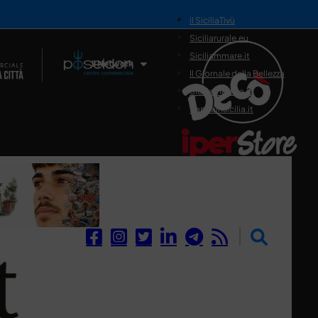
il SiciliaTivù
Siciliarurale.eu
Siciliammare.it
Il Network
Il Giornale della Bellezza
Siciliamedica.it
Sanitainsicilia.it