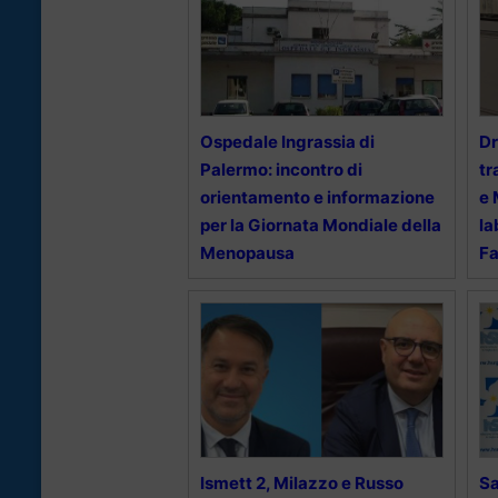
Ospedale Ingrassia di
Dr
Palermo: incontro di
tr
orientamento e informazione
e 
per la Giornata Mondiale della
la
Menopausa
Fa
Ismett 2, Milazzo e Russo
Sa