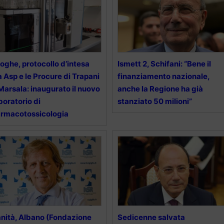
oghe, protocollo d’intesa
Ismett 2, Schifani: “Bene il
a Asp e le Procure di Trapani
finanziamento nazionale,
Marsala: inaugurato il nuovo
anche la Regione ha già
boratorio di
stanziato 50 milioni”
rmacotossicologia
nità, Albano (Fondazione
Sedicenne salvata