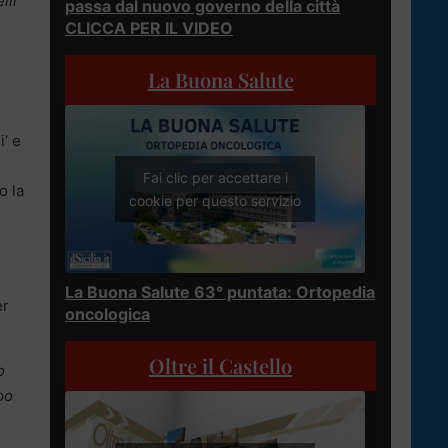
lli
passa dal nuovo governo della città
CLICCA PER IL VIDEO
La Buona Salute
i’ e
Fai clic per accettare i
o la
cookie per questo servizio
La Buona Salute 63° puntata: Ortopedia
er
oncologica
Oltre il Castello
o
po