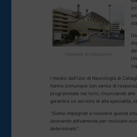
Ch
cr
se
st
Da
dis
de
Ospedale di Caltagirone
Un
cop
I medici dell’Uoc di Neurologia di Caltag
hanno comunque con senso di responsabil
programmate nei turni, rinunciando alle
garantire un servizio di alta specialità, ce
“Siamo impegnati a risolvere questa situ
lavorando attivamente per reclutare nuo
determinato”.