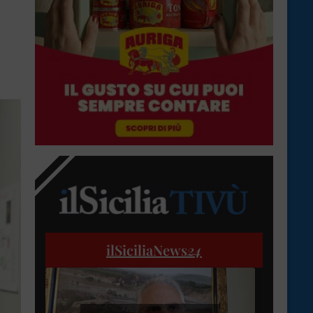
ilSiciliaNews
24