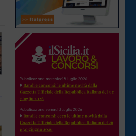
Pubblicazione: mercoledì 8 Luglio 2026
Bandi e concorsi: le ultime novità dalla
Gazzetta Ufficiale della Repubblica Italiana del 3 e
:
7 luglio 2026
Pubblicazione: venerdì 3 Luglio 2026
Bandi e concorsi: ecco le ultime novità dalla
Gazzetta Ufficiale della Repubblica Italiana del 26
e 30 giugno 2026