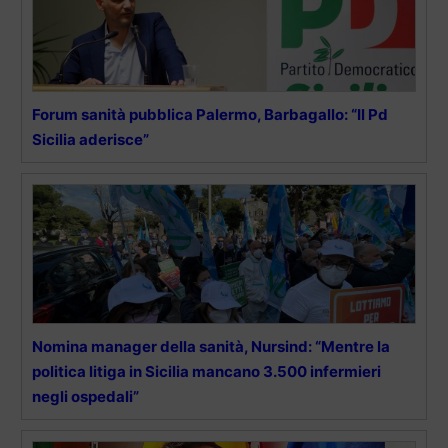
Forum sanità pubblica Palermo, Barbagallo: “Il Pd
Sicilia aderisce”
Nomina manager della sanità, Nursind: “Mentre la
politica litiga in Sicilia mancano 3.500 infermieri
negli ospedali”