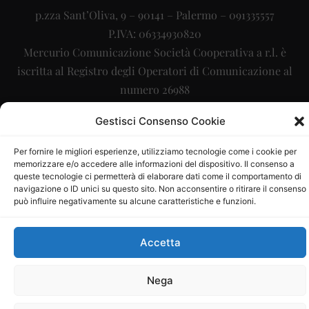
p.zza Sant’Oliva, 9 – 90141 – Palermo – 091335557
P.IVA: 06334930820
Mercurio Comunicazione Società Cooperativa a r.l. è
iscritta al Registro degli Operatori di Comunicazione al
numero 26988
Sito gestito da
La Digitale srl
–
info@ladigitale.it
Gestisci Consenso Cookie
Per fornire le migliori esperienze, utilizziamo tecnologie come i cookie per
memorizzare e/o accedere alle informazioni del dispositivo. Il consenso a
queste tecnologie ci permetterà di elaborare dati come il comportamento di
navigazione o ID unici su questo sito. Non acconsentire o ritirare il consenso
può influire negativamente su alcune caratteristiche e funzioni.
Accetta
Nega