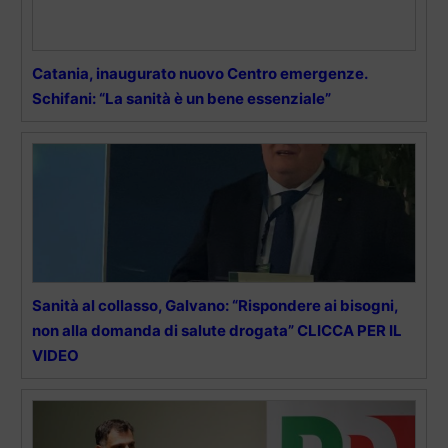
Catania, inaugurato nuovo Centro emergenze.
Schifani: “La sanità è un bene essenziale”
Sanità al collasso, Galvano: “Rispondere ai bisogni,
non alla domanda di salute drogata” CLICCA PER IL
VIDEO