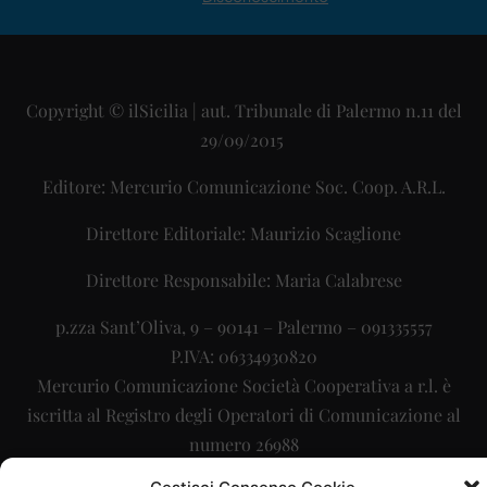
Copyright © ilSicilia | aut. Tribunale di Palermo n.11 del
29/09/2015
Editore: Mercurio Comunicazione Soc. Coop. A.R.L.
Direttore Editoriale: Maurizio Scaglione
Direttore Responsabile: Maria Calabrese
p.zza Sant’Oliva, 9 – 90141 – Palermo – 091335557
P.IVA: 06334930820
Mercurio Comunicazione Società Cooperativa a r.l. è
iscritta al Registro degli Operatori di Comunicazione al
numero 26988