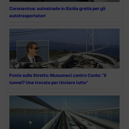
Coronavirus: autostrade in Sicilia gratis per gli
autotrasportatori
Ponte sullo Stretto: Musumeci contro Conte: “Il
tunnel? Una trovata per rinviare tutto”