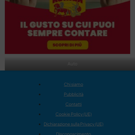
Auto
Chi siamo
Pubblicità
Contatti
Cookie Policy (UE)
Dichiarazione sulla Privacy (UE)
Disconoscimento