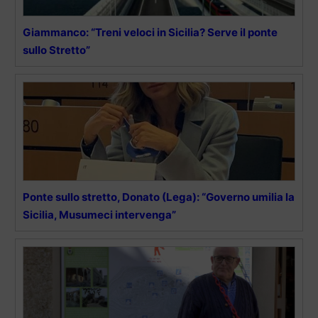
Giammanco: “Treni veloci in Sicilia? Serve il ponte
sullo Stretto”
Ponte sullo stretto, Donato (Lega): “Governo umilia la
Sicilia, Musumeci intervenga”