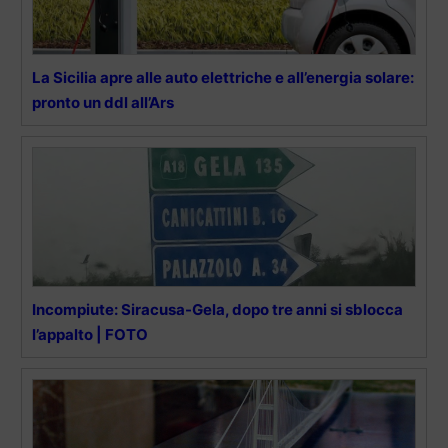
La Sicilia apre alle auto elettriche e all’energia solare:
pronto un ddl all’Ars
Incompiute: Siracusa-Gela, dopo tre anni si sblocca
l’appalto | FOTO