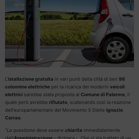
L’
istallazione gratuita
in vari punti della città di ben
96
colonnine elettriche
per la ricarica dei moderni
veicoli
elettrici
sarebbe stata proposta al
Comune di Palermo
, il
quale però avrebbe
rifiutato
, scatenando così la reazione
dell’europarlamentare del Movimento 5 Stelle
Ignazio
Corrao
.
“
La questione deve essere
chiarita
immediatamente
dall’
Amministrazione
– dichiara -.
Che si sia trattato di un