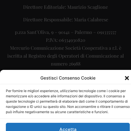
Direttore Editoriale: Maurizio Scaglione
Direttore Responsabile: Maria Calabrese
p.zza Sant’Oliva, 9 – 90141 – Palermo – 091335557
P.IVA: 06334930820
Mercurio Comunicazione Società Cooperativa a r.l. è
iscritta al Registro degli Operatori di Comunicazione al
numero 26988
Sito gestito da
La Digitale srl
–
info@ladigitale.it
Gestisci Consenso Cookie
Per fornire le migliori esperienze, utilizziamo tecnologie come i cookie per
memorizzare e/o accedere alle informazioni del dispositivo. Il consenso a
queste tecnologie ci permetterà di elaborare dati come il comportamento di
navigazione o ID unici su questo sito. Non acconsentire o ritirare il consenso
può influire negativamente su alcune caratteristiche e funzioni.
Accetta