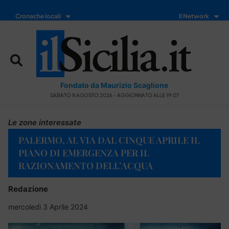
Cronache locali
Il Network
Fondato da Maurizio Scaglione
SABATO 8 AGOSTO 2026 - AGGIORNATO ALLE 19:07
Le zone interessate
PALERMO, AL VIA DAL CINQUE APRILE IL
PIANO DI EMERGENZA PER IL
RAZIONAMENTO DELL’ACQUA
Redazione
mercoledì 3 Aprile 2024