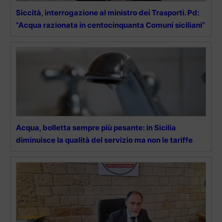
Siccità, interrogazione al ministro dei Trasporti. Pd:
“Acqua razionata in centocinquanta Comuni siciliani”
Acqua, bolletta sempre più pesante: in Sicilia
diminuisce la qualità del servizio ma non le tariffe