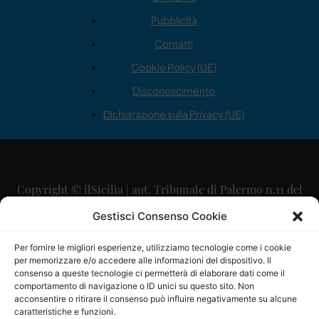
Pubblicità
Contatti
Cookie Policy (UE)
Disconoscimento
Dichiarazione sulla Privacy (UE)
Copyright © ilSicilia | aut. Tribunale di Palermo n.11 del
29/09/2015
Gestisci Consenso Cookie
Editore: Mercurio Comunicazione Soc. Coop. A.R.L.
Per fornire le migliori esperienze, utilizziamo tecnologie come i cookie
per memorizzare e/o accedere alle informazioni del dispositivo. Il
Direttore Editoriale: Maurizio Scaglione
consenso a queste tecnologie ci permetterà di elaborare dati come il
comportamento di navigazione o ID unici su questo sito. Non
Direttore Responsabile: Maria Calabrese
acconsentire o ritirare il consenso può influire negativamente su alcune
caratteristiche e funzioni.