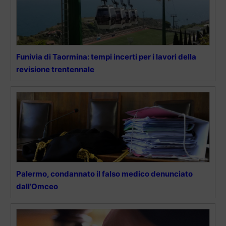
Funivia di Taormina: tempi incerti per i lavori della
revisione trentennale
Palermo, condannato il falso medico denunciato
dall’Omceo