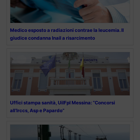
Medico esposto a radiazioni contrae la leucemia. Il
giudice condanna Inail a risarcimento
Uffici stampa sanità, UilFpl Messina: “Concorsi
all’Irccs, Asp e Papardo”