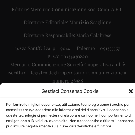
Editore: Mercurio Comunicazione Soc. Coop. A.R.L.
Direttore Editoriale: Maurizio Scaglione
Direttore Responsabile: Maria Calabrese
p.zza Sant’Oliva, 9 – 90141 – Palermo – 091335557
P.IVA: 06334930820
Mercurio Comunicazione Società Cooperativa a r.l. è
iscritta al Registro degli Operatori di Comunicazione al
numero 26988
Gestisci Consenso Cookie
Sito gestito da
La Digitale srl
–
info@ladigitale.it
Per fornire le migliori esperienze, utilizziamo tecnologie come i cookie per
memorizzare e/o accedere alle informazioni del dispositivo. Il consenso a
queste tecnologie ci permetterà di elaborare dati come il comportamento di
navigazione o ID unici su questo sito. Non acconsentire o ritirare il consenso
può influire negativamente su alcune caratteristiche e funzioni.