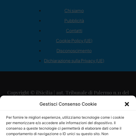
Chi siamo
Pubblicità
Contatti
Cookie Policy (UE)
Disconoscimento
Dichiarazione sulla Privacy (UE)
Copyright © ilSicilia | aut. Tribunale di Palermo n.11 del
29/09/2015
Gestisci Consenso Cookie
Editore: Mercurio Comunicazione Soc. Coop. A.R.L.
Per fornire le migliori esperienze, utilizziamo tecnologie come i cookie
per memorizzare e/o accedere alle informazioni del dispositivo. Il
Direttore Editoriale: Maurizio Scaglione
consenso a queste tecnologie ci permetterà di elaborare dati come il
comportamento di navigazione o ID unici su questo sito. Non