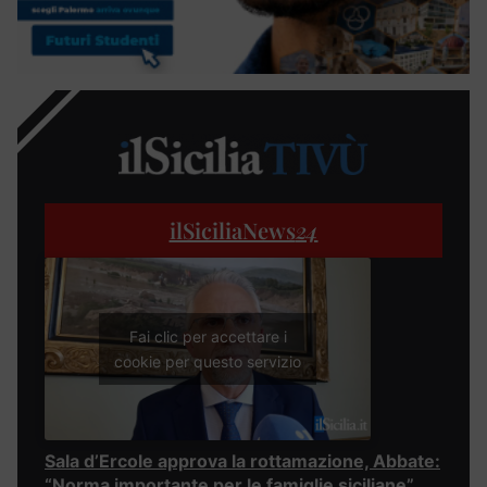
ilSiciliaNews
24
Fai clic per accettare i
cookie per questo servizio
Sala d’Ercole approva la rottamazione, Abbate:
“Norma importante per le famiglie siciliane”