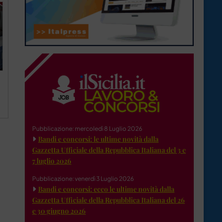
Pubblicazione: mercoledì 8 Luglio 2026
Bandi e concorsi: le ultime novità dalla
Gazzetta Ufficiale della Repubblica Italiana del 3 e
7 luglio 2026
Pubblicazione: venerdì 3 Luglio 2026
Bandi e concorsi: ecco le ultime novità dalla
Gazzetta Ufficiale della Repubblica Italiana del 26
e 30 giugno 2026