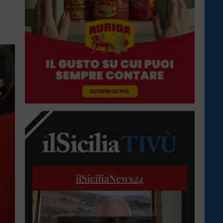
ilSiciliaNews
24