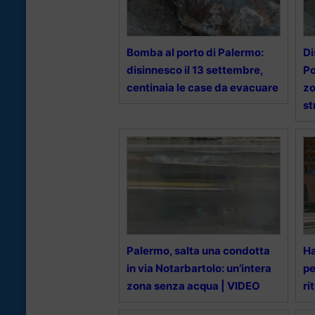
Bomba al porto di Palermo:
Di
disinnesco il 13 settembre,
Po
centinaia le case da evacuare
zo
st
Palermo, salta una condotta
Ha
in via Notarbartolo: un’intera
pe
zona senza acqua | VIDEO
ri