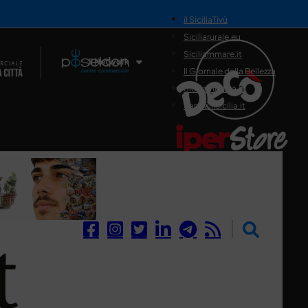
il SiciliaTivù
Siciliarurale.eu
Siciliammare.it
Il Network
Il Giornale della Bellezza
Siciliamedica.it
Sanitainsicilia.it