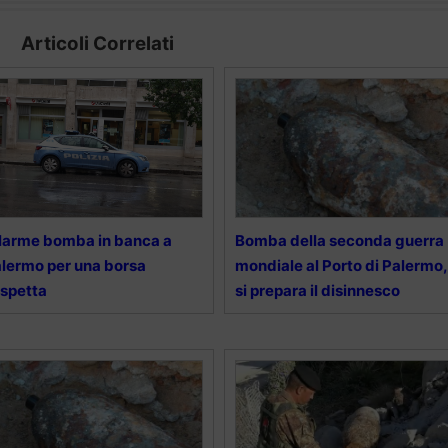
Articoli Correlati
larme bomba in banca a
Bomba della seconda guerra
lermo per una borsa
mondiale al Porto di Palermo,
spetta
si prepara il disinnesco