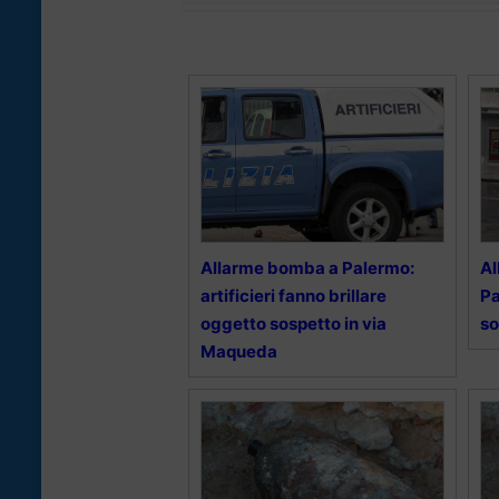
Allarme bomba a Palermo:
Al
artificieri fanno brillare
Pa
oggetto sospetto in via
so
Maqueda