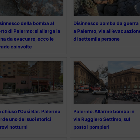
sinnesco della bomba al
Disinnesco bomba da guerra
rto di Palermo: si allarga la
a Palermo, via all’evacuazion
na da evacuare, ecco le
di settemila persone
rade coinvolte
 chiuso l’Oasi Bar: Palermo
Palermo. Allarme bomba in
rde uno dei suoi storici
via Ruggiero Settimo, sul
trovi notturni
posto i pompieri