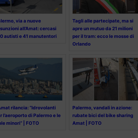
lermo, via a nuove
Tagli alle partecipate, ma si
sunzioni all’Amat: cercasi
apre un mutuo da 21 milioni
0 autisti e 41 manutentori
per il tram: ecco le mosse di
Orlando
Amat rilancia: “Idrovolanti
Palermo, vandali in azione:
r l’aeroporto di Palermo e le
rubate bici del bike sharing
ole minori” | FOTO
Amat | FOTO