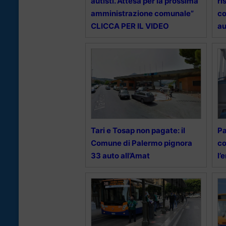
autisti. Attesa per la prossima
ri
amministrazione comunale”
co
CLICCA PER IL VIDEO
au
Tari e Tosap non pagate: il
Pa
Comune di Palermo pignora
co
33 auto all’Amat
l’