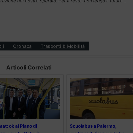
razione nel nostro operato. Per il resto, non leggo il futuro”
,
oli
Cronaca
Trasporti & Mobilità
Articoli Correlati
at: ok al Piano di
Scuolabus a Palermo,