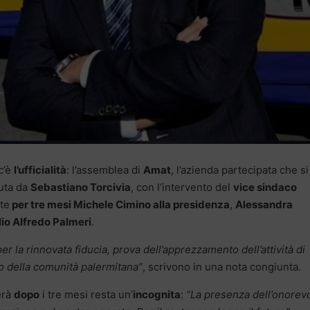
c’è
l’ufficialità
: l’assemblea di
Amat
, l’azienda partecipata che si
duta da
Sebastiano Torcivia
, con l’intervento del
vice sindaco
te
per tre mesi Michele Cimino alla presidenza
,
Alessandra
io Alfredo Palmeri
.
r la rinnovata fiducia, prova dell’apprezzamento dell’attività di
io della comunità palermitana”
, scrivono in una nota congiunta.
erà
dopo
i tre mesi resta un’
incognita
:
“La presenza dell’onorev