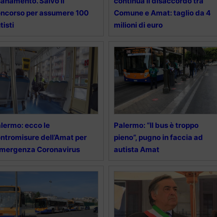
sanamento. Salvo il
continua il disaccordo tra
ncorso per assumere 100
Comune e Amat: taglio da 4
tisti
milioni di euro
lermo: ecco le
Palermo: “Il bus è troppo
ntromisure dell’Amat per
pieno”, pugno in faccia ad
emergenza Coronavirus
autista Amat