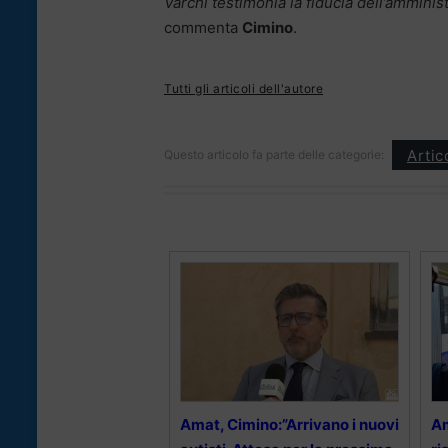
Varchi testimonia la fiducia dell’amminist
commenta
Cimino
.
Tutti gli articoli dell'autore
Artic
Questo articolo fa parte delle categorie:
Amat, Cimino:”Arrivano i nuovi
Am