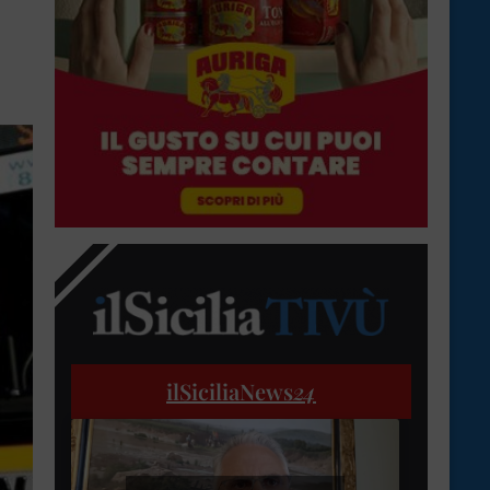
ilSiciliaNews
24