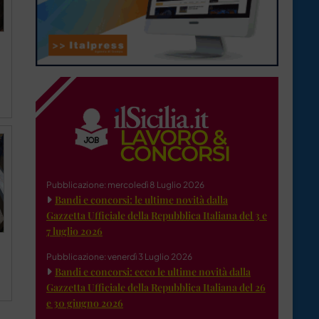
Pubblicazione: mercoledì 8 Luglio 2026
Bandi e concorsi: le ultime novità dalla
Gazzetta Ufficiale della Repubblica Italiana del 3 e
7 luglio 2026
Pubblicazione: venerdì 3 Luglio 2026
Bandi e concorsi: ecco le ultime novità dalla
Gazzetta Ufficiale della Repubblica Italiana del 26
e 30 giugno 2026