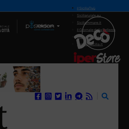
il SiciliaTivù
Siciliarurale.eu
Siciliammare.it
Il Network
Il Giornale della Bellezza
Siciliamedica.it
Sanitainsicilia.it