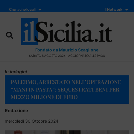
Cronache locali
Il Network
Fondato da Maurizio Scaglione
SABATO 8 AGOSTO 2026 - AGGIORNATO ALLE 19:00
le indagini
PALERMO, ARRESTATO NELL’OPERAZIONE
“MANI IN PASTA”: SEQUESTRATI BENI PER
MEZZO MILIONE DI EURO
Redazione
mercoledì 30 Ottobre 2024