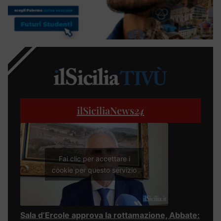
ilSiciliaNews
24
Fai clic per accettare i
cookie per questo servizio
Sala d’Ercole approva la rottamazione, Abbate: