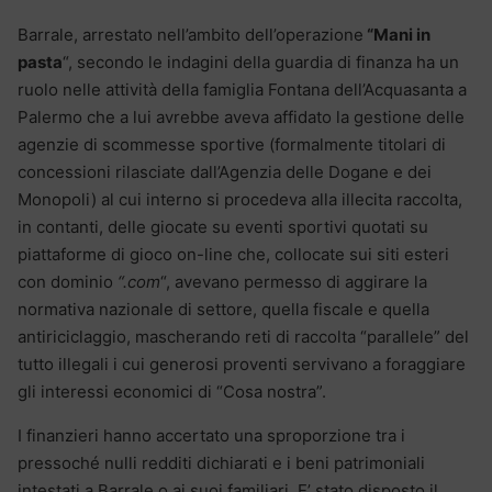
Barrale, arrestato nell’ambito dell’operazione
“Mani in
pasta
“, secondo le indagini della guardia di finanza ha un
ruolo nelle attività della famiglia Fontana dell’Acquasanta a
Palermo che a lui avrebbe aveva affidato la gestione delle
agenzie di scommesse sportive (formalmente titolari di
concessioni rilasciate dall’Agenzia delle Dogane e dei
Monopoli) al cui interno si procedeva alla illecita raccolta,
in contanti, delle giocate su eventi sportivi quotati su
piattaforme di gioco on-line che, collocate sui siti esteri
con dominio
“.com
“, avevano permesso di aggirare la
normativa nazionale di settore, quella fiscale e quella
antiriciclaggio, mascherando reti di raccolta “parallele” del
tutto illegali i cui generosi proventi servivano a foraggiare
gli interessi economici di “Cosa nostra”.
I finanzieri hanno accertato una sproporzione tra i
pressoché nulli redditi dichiarati e i beni patrimoniali
intestati a Barrale o ai suoi familiari. E’ stato disposto il