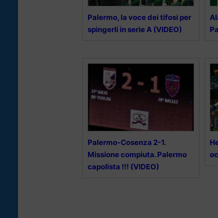
Palermo, la voce dei tifosi per
Al
spingerli in serie A (VIDEO)
P
Palermo-Cosenza 2-1.
He
Missione compiuta. Palermo
oc
capolista !!! (VIDEO)