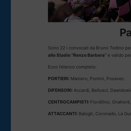
Pa
Sono 22 i convocati da Bruno Tedino per 
allo Stadio ”Renzo Barbera”
e valido pe
Ecco l’elenco completo:
PORTIERI:
Maniero, Pomini, Posavec.
DIFENSORI:
Accardi, Bellusci, Dawidowic
CENTROCAMPISTI:
Fiordilino, Gnahoré,
ATTACCANTI:
Balogh, Coronado, La Gum