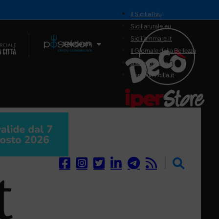
il SiciliaTivù
Siciliarurale.eu
Siciliammare.it
Il Network
Il Giornale della Bellezza
Siciliamedica.it
Sanitainsicilia.it