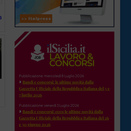
6
Pubblicazione: mercoledì 8 Luglio 2026
Bandi e concorsi: le ultime novità dalla
Gazzetta Ufficiale della Repubblica Italiana del 3 e
7 luglio 2026
Pubblicazione: venerdì 3 Luglio 2026
Bandi e concorsi: ecco le ultime novità dalla
Gazzetta Ufficiale della Repubblica Italiana del 26
e 30 giugno 2026