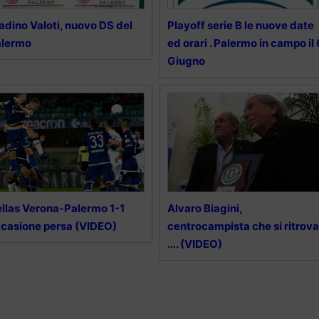
adino Valoti, nuovo DS del
Playoff serie B le nuove date
alermo
ed orari . Palermo in campo il 
Giugno
llas Verona-Palermo 1-1
Alvaro Biagini,
casione persa (VIDEO)
centrocampista che si ritrova
…. (VIDEO)