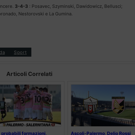
incere.
3-4-3
: Posavec, Szyminski, Dawidowicz, Bellusci;
oronado, Nestorovski e La Gumina.
da
Sport
Articoli Correlati
 probabili formazioni,
Ascoli-Palermo, Delio Rossi