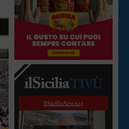
ilSiciliaNews
24