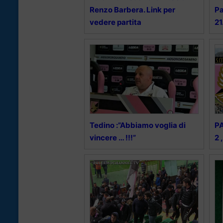
Renzo Barbera. Link per
Pa
vedere partita
21
Tedino :”Abbiamo voglia di
P
vincere … !!!”
2 