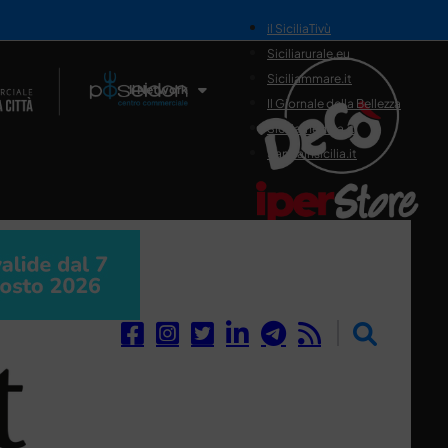
il SiciliaTivù
Siciliarurale.eu
Siciliammare.it
Il Network
Il Giornale della Bellezza
Siciliamedica.it
Sanitainsicilia.it