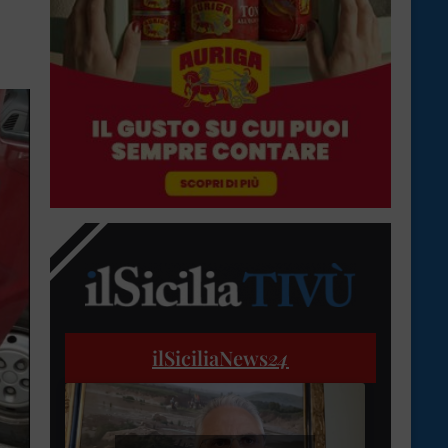
ilSiciliaNews
24