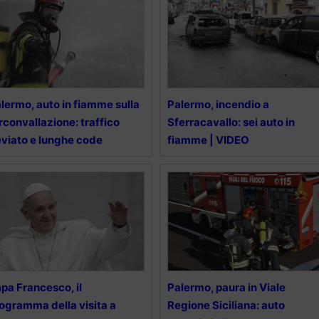
lermo, auto in fiamme sulla
Palermo, incendio a
rconvallazione: traffico
Sferracavallo: sei auto in
viato e lunghe code
fiamme | VIDEO
pa Francesco, il
Palermo, paura in Viale
ogramma della visita a
Regione Siciliana: auto