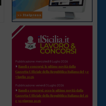
Pubblicazione: mercoledì 8 Luglio 2026
Bandi e concorsi: le ultime novità dalla
Gazzetta Ufficiale della Repubblica Italiana del 3 e
7 luglio 2026
Pubblicazione: venerdì 3 Luglio 2026
Bandi e concorsi: ecco le ultime novità dalla
Gazzetta Ufficiale della Repubblica Italiana del 26
e 30 giugno 2026