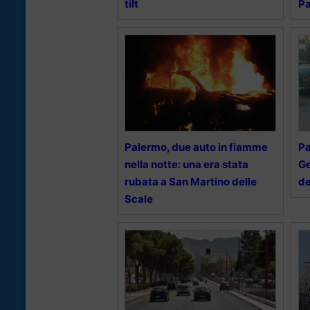
tilt
P
Palermo, due auto in fiamme
Pa
nella notte: una era stata
Ge
rubata a San Martino delle
de
Scale