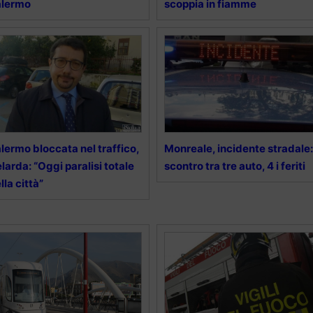
alermo
scoppia in fiamme
lermo bloccata nel traffico,
Monreale, incidente stradale:
larda: “Oggi paralisi totale
scontro tra tre auto, 4 i feriti
lla città”