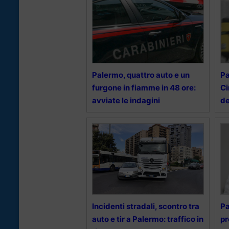
Palermo, quattro auto e un
Pa
furgone in fiamme in 48 ore:
Ci
avviate le indagini
de
Incidenti stradali, scontro tra
Pa
auto e tir a Palermo: traffico in
pr