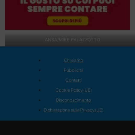
ANSA/MIKE PALAZZOTTO
Chi siamo
Pubblicità
Contatti
Cookie Policy (UE)
Disconoscimento
Dichiarazione sulla Privacy (UE)