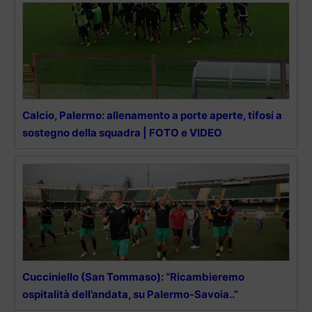
Calcio, Palermo: allenamento a porte aperte, tifosi a
sostegno della squadra | FOTO e VIDEO
Cucciniello (San Tommaso): “Ricambieremo
ospitalità dell’andata, su Palermo-Savoia..”