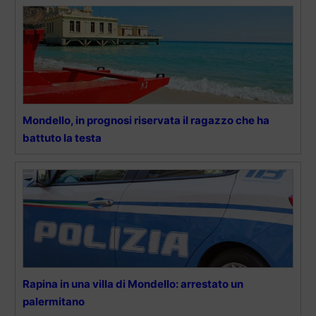
Mondello, in prognosi riservata il ragazzo che ha
battuto la testa
Rapina in una villa di Mondello: arrestato un
palermitano