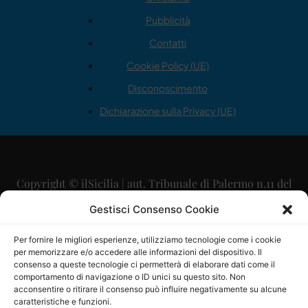
Pubblicità
Contatti
Cookie Policy (UE)
Disconoscimento
Dichiarazione sulla Privacy (UE)
Copyright © ilSicilia | aut. Tribunale di Palermo n.11 del
29/09/2015
Gestisci Consenso Cookie
Editore: Mercurio Comunicazione Soc. Coop. A.R.L.
Per fornire le migliori esperienze, utilizziamo tecnologie come i cookie
per memorizzare e/o accedere alle informazioni del dispositivo. Il
Direttore Editoriale: Maurizio Scaglione
consenso a queste tecnologie ci permetterà di elaborare dati come il
comportamento di navigazione o ID unici su questo sito. Non
Direttore Responsabile: Maria Calabrese
acconsentire o ritirare il consenso può influire negativamente su alcune
caratteristiche e funzioni.