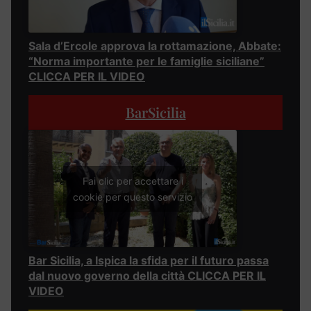
Sala d’Ercole approva la rottamazione, Abbate:
“Norma importante per le famiglie siciliane”
CLICCA PER IL VIDEO
BarSicilia
Fai clic per accettare i
cookie per questo servizio
Bar Sicilia, a Ispica la sfida per il futuro passa
dal nuovo governo della città CLICCA PER IL
VIDEO