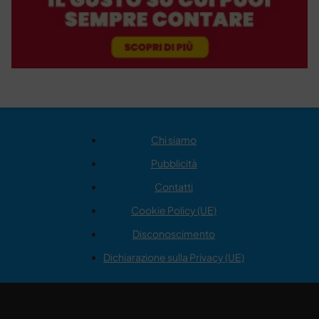
Chi siamo
Pubblicità
Contatti
Cookie Policy (UE)
Disconoscimento
Dichiarazione sulla Privacy (UE)