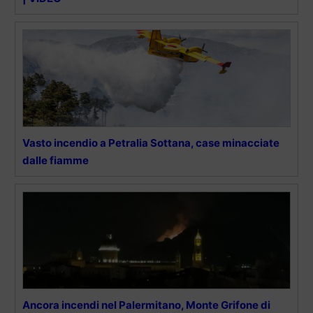
Vasto incendio a Petralia Sottana, case minacciate
dalle fiamme
Ancora incendi nel Palermitano, Monte Grifone di