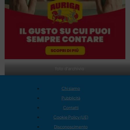
foto d'archivio
Chi siamo
Pubblicità
Contatti
Cookie Policy (UE)
Disconoscimento