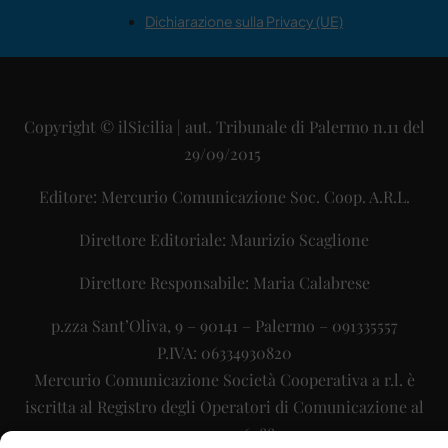
Dichiarazione sulla Privacy (UE)
Copyright © ilSicilia | aut. Tribunale di Palermo n.11 del
29/09/2015
Editore: Mercurio Comunicazione Soc. Coop. A.R.L.
Direttore Editoriale: Maurizio Scaglione
Direttore Responsabile: Maria Calabrese
p.zza Sant’Oliva, 9 – 90141 – Palermo – 091335557
P.IVA: 06334930820
Mercurio Comunicazione Società Cooperativa a r.l. è
iscritta al Registro degli Operatori di Comunicazione al
numero 26988