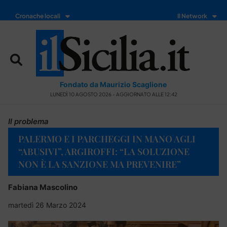
Cronache locali
Il Network
Fondato da Maurizio Scaglione
LUNEDÌ 10 AGOSTO 2026 - AGGIORNATO ALLE 12:42
Il problema
PALERMO E I PARCHEGGI IN MANO AGLI
“ABUSIVI”, ARGIROFFI: “LA SOLUZIONE
NON È LA SANZIONE MA PREVENIRE”
Fabiana Mascolino
martedì 26 Marzo 2024