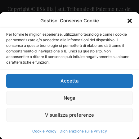
Copyright © ilSicilia | aut. Tribunale di Palermo n.11 del
29/09/2015
Gestisci Consenso Cookie
Editore: Mercurio Comunicazione Soc. Coop. A.R.L.
Per fornire le migliori esperienze, utilizziamo tecnologie come i cookie
per memorizzare e/o accedere alle informazioni del dispositivo. Il
Direttore Editoriale: Maurizio Scaglione
consenso a queste tecnologie ci permetterà di elaborare dati come il
comportamento di navigazione o ID unici su questo sito. Non
Direttore Responsabile: Maria Calabrese
acconsentire o ritirare il consenso può influire negativamente su alcune
caratteristiche e funzioni.
p.zza Sant’Oliva, 9 – 90141 – Palermo – 091335557
P.IVA: 06334930820
Accetta
Mercurio Comunicazione Società Cooperativa a r.l. è
iscritta al Registro degli Operatori di Comunicazione al
Nega
numero 26988
Visualizza preferenze
Sito gestito da
La Digitale srl
–
info@ladigitale.it
Cookie Policy
Dichiarazione sulla Privacy