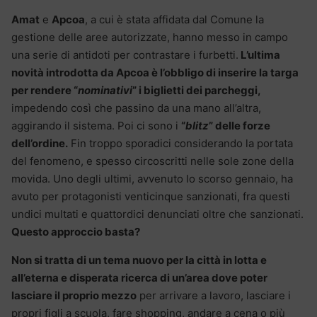
Amat
e
Apcoa
, a cui è stata affidata dal Comune la
gestione delle aree autorizzate, hanno messo in campo
una serie di antidoti per contrastare i furbetti.
L’ultima
novità introdotta da Apcoa è l’obbligo di inserire la targa
per rendere “
nominativi
” i biglietti dei parcheggi,
impedendo così che passino da una mano all’altra,
aggirando il sistema. Poi ci sono i
“
blitz
” delle forze
dell’ordine.
Fin troppo sporadici considerando la portata
del fenomeno, e spesso circoscritti nelle sole zone della
movida. Uno degli ultimi, avvenuto lo scorso gennaio, ha
avuto per protagonisti venticinque sanzionati, fra questi
undici multati e quattordici denunciati oltre che sanzionati.
Questo approccio basta?
Non si tratta di un tema nuovo per la città in lotta e
all’eterna e disperata ricerca di un’area dove poter
lasciare il proprio mezzo
per arrivare a lavoro, lasciare i
propri figli a scuola, fare shopping, andare a cena o più