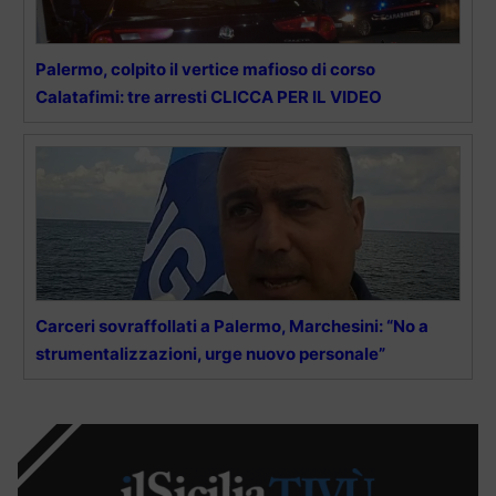
Palermo, colpito il vertice mafioso di corso
Calatafimi: tre arresti CLICCA PER IL VIDEO
Carceri sovraffollati a Palermo, Marchesini: “No a
strumentalizzazioni, urge nuovo personale”