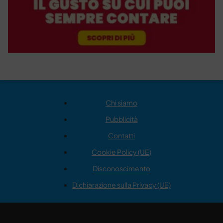
Chi siamo
Pubblicità
Contatti
Cookie Policy (UE)
Disconoscimento
Dichiarazione sulla Privacy (UE)