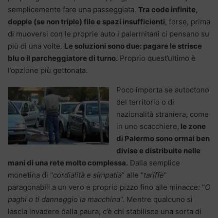
semplicemente fare una passeggiata.
Tra code infinite,
doppie (se non triple) file e spazi insufficienti
, forse, prima
di muoversi con le proprie auto i palermitani ci pensano su
più di una volte.
Le soluzioni sono due: pagare le strisce
blu o il parcheggiatore di turno.
Proprio quest’ultimo è
l’opzione più gettonata.
Poco importa se autoctono
del territorio o di
nazionalità straniera, come
in uno scacchiere,
le zone
di Palermo sono ormai ben
divise e distribuite nelle
mani di una rete molto complessa.
Dalla semplice
monetina di “
cordialità e simpatia
” alle “
tariffe
”
paragonabili a un vero e proprio pizzo fino alle minacce: “
O
paghi o ti danneggio la macchina
“. Mentre qualcuno si
lascia invadere dalla paura, c’è chi stabilisce una sorta di