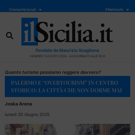
Cronache locali
Il Network
Fondato da Maurizio Scaglione
VENERDÌ 7 AGOSTO 2026 - AGGIORNATO ALLE 18:01
Quanto turismo possiamo reggere davvero?
PALERMO E “OVERTOURISM” IN CENTRO
STORICO: LA CITTÀ CHE NON DORME MAI
Joska Arena
lunedì 30 Giugno 2025