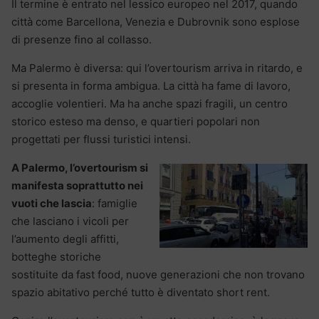
Il termine è entrato nel lessico europeo nel 2017, quando
città come Barcellona, Venezia e Dubrovnik sono esplose
di presenze fino al collasso.
Ma Palermo è diversa: qui l’overtourism arriva in ritardo, e
si presenta in forma ambigua. La città ha fame di lavoro,
accoglie volentieri. Ma ha anche spazi fragili, un centro
storico esteso ma denso, e quartieri popolari non
progettati per flussi turistici intensi.
A Palermo, l’overtourism si
manifesta soprattutto nei
vuoti che lascia
: famiglie
che lasciano i vicoli per
l’aumento degli affitti,
botteghe storiche
sostituite da fast food, nuove generazioni che non trovano
spazio abitativo perché tutto è diventato short rent.