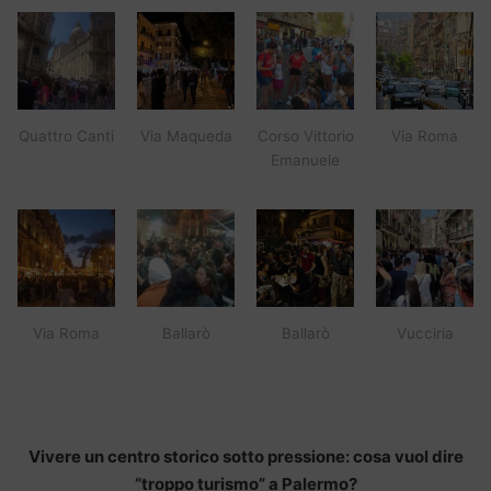
Quattro Canti
Via Maqueda
Corso Vittorio
Via Roma
Emanuele
Via Roma
Ballarò
Ballarò
Vucciria
Vivere un centro storico sotto pressione: cosa vuol dire
“troppo turismo” a Palermo?