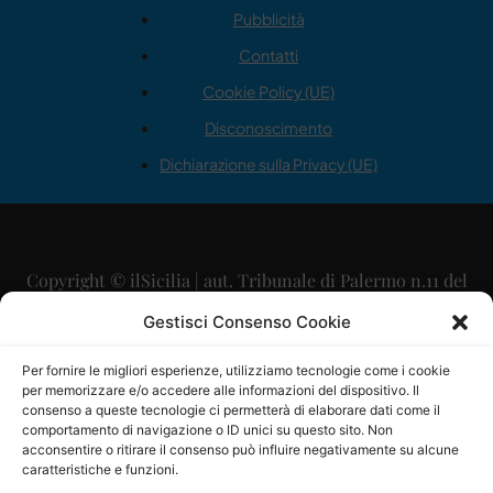
Pubblicità
Contatti
Cookie Policy (UE)
Disconoscimento
Dichiarazione sulla Privacy (UE)
Copyright © ilSicilia | aut. Tribunale di Palermo n.11 del
29/09/2015
Gestisci Consenso Cookie
Editore: Mercurio Comunicazione Soc. Coop. A.R.L.
Per fornire le migliori esperienze, utilizziamo tecnologie come i cookie
per memorizzare e/o accedere alle informazioni del dispositivo. Il
Direttore Editoriale: Maurizio Scaglione
consenso a queste tecnologie ci permetterà di elaborare dati come il
comportamento di navigazione o ID unici su questo sito. Non
Direttore Responsabile: Maria Calabrese
acconsentire o ritirare il consenso può influire negativamente su alcune
caratteristiche e funzioni.