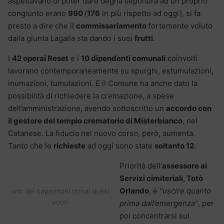
aspettavano di poter dare degna sepoltura ad un proprio
congiunto erano
990
(
176
in più rispetto ad oggi), si fa
presto a dire che il
commissariamento
fortemente voluto
dalla giunta Lagalla sta dando i suoi
frutti
.
I
42 operai Reset
e i
10 dipendenti comunali
coinvolti
lavorano contemporaneamente su spurghi, estumulazioni,
inumazioni, tumulazioni. E il Comune ha anche dato la
possibilità di richiedere la cremazione, a spese
dell’amministrazione, avendo sottoscritto un
accordo con
il gestore del tempio crematorio di Misterbianco
, nel
Catanese. La fiducia nel nuovo corso, però, aumenta.
Tanto che le
richieste
ad oggi sono state
soltanto 12
.
Priorità dell’
assessore ai
Servizi cimiteriali, Totò
Orlando
, è
“uscire quanto
uno dei capannoni ormai quasi
vuoti
prima dall’emergenza”
, per
poi concentrarsi sul