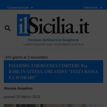
Cronache locali
Il Network
Fondato da Maurizio Scaglione
LUNEDÌ 10 AGOSTO 2026 - AGGIORNATO ALLE 12:42
-212 giorni al 2 novembre
PALERMO, EMERGENZA CIMITERI: 814
BARE IN ATTESA. ORLANDO: “TESTA BASSA
E LAVORARE”
Alessia Anselmo
giovedì 30 Marzo 2023