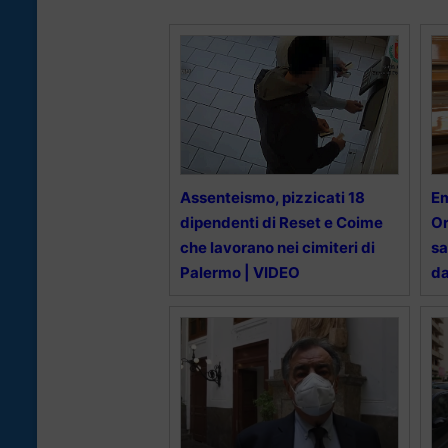
Assenteismo, pizzicati 18
Em
dipendenti di Reset e Coime
Or
che lavorano nei cimiteri di
sa
Palermo | VIDEO
da