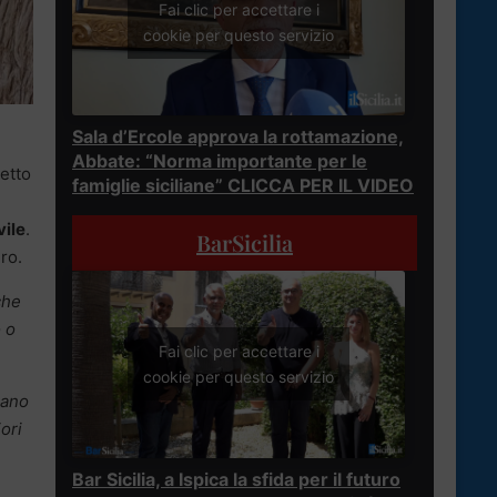
Fai clic per accettare i
cookie per questo servizio
Sala d’Ercole approva la rottamazione,
Abbate: “Norma importante per le
retto
famiglie siciliane” CLICCA PER IL VIDEO
vile
.
BarSicilia
ro.
che
o o
Fai clic per accettare i
cookie per questo servizio
iano
iori
Bar Sicilia, a Ispica la sfida per il futuro