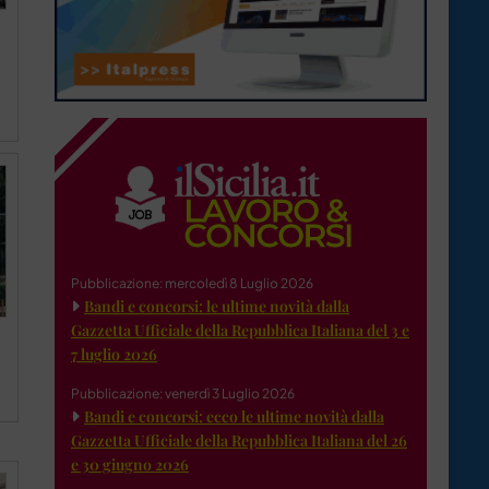
Pubblicazione: mercoledì 8 Luglio 2026
Bandi e concorsi: le ultime novità dalla
Gazzetta Ufficiale della Repubblica Italiana del 3 e
7 luglio 2026
Pubblicazione: venerdì 3 Luglio 2026
Bandi e concorsi: ecco le ultime novità dalla
Gazzetta Ufficiale della Repubblica Italiana del 26
e 30 giugno 2026