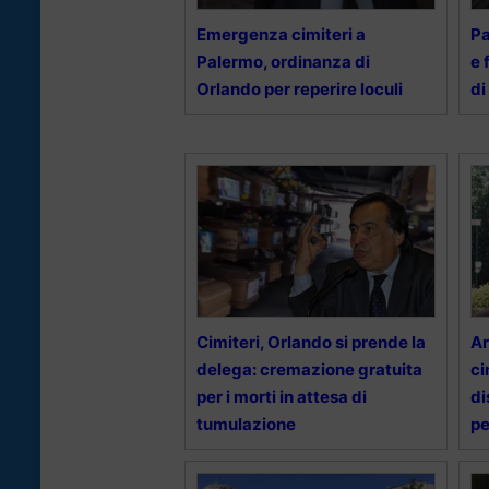
Emergenza cimiteri a
Pa
Palermo, ordinanza di
e 
Orlando per reperire loculi
di
Cimiteri, Orlando si prende la
Ar
delega: cremazione gratuita
ci
per i morti in attesa di
di
tumulazione
pe