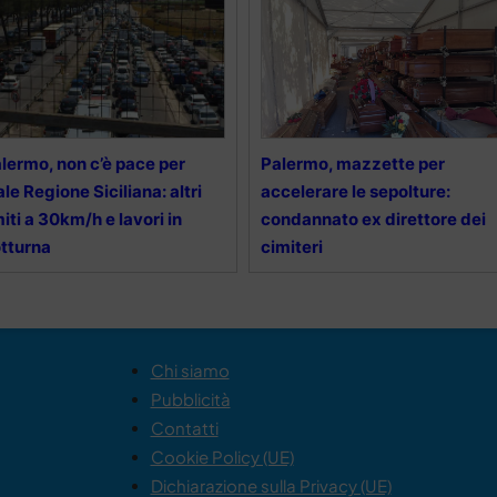
lermo, non c’è pace per
Palermo, mazzette per
ale Regione Siciliana: altri
accelerare le sepolture:
miti a 30km/h e lavori in
condannato ex direttore dei
tturna
cimiteri
Chi siamo
Pubblicità
Contatti
Cookie Policy (UE)
Dichiarazione sulla Privacy (UE)