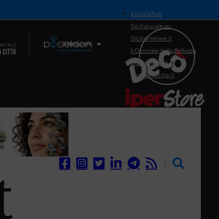
il SiciliaTivù
Siciliarurale.eu
Siciliammare.it
Il Network
Il Giornale della Bellezza
Siciliamedica.it
Sanitainsicilia.it