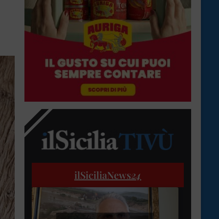
ilSiciliaNews
24