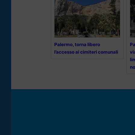
Palermo, torna libero
Pa
l’accesso ai cimiteri comunali
vi
li
no