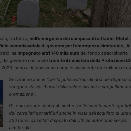
a, tra l’altro,
nell’emergenza dei camposanti cittadini (Rotoli,
fficio commissariale di governo per l’emergenza cimiteriale
, di
reto,
ha impegnato altri 140 mila euro
del fondo straordinario
o, dal governo nazionale
tramite il ministero della Protezione Ci
o il 2023, sono a disposizione complessivamente due milioni di eu
Serviranno anche
“per la pulizia straordinaria dei depositi 
vengono via via liberati dalle salme avviate a seppelliment
cremazione”.
Gli operai sono impiegati anche
“nello svuotamento quotid
dei carrellati portarifiuti anche in vista dell’acquisto di ulter
250 nuovi carrellati disposto dall’Ufficio autonomo servizi
cimiteriali”.