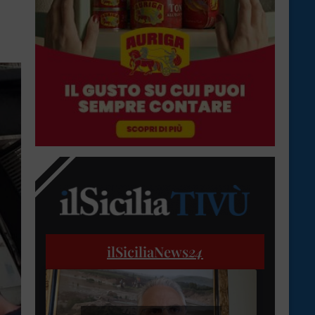
ilSiciliaNews
24