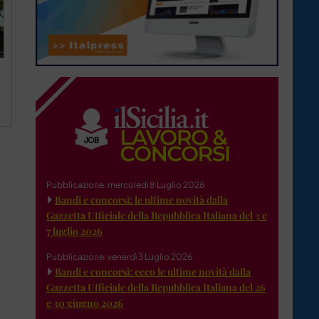
Pubblicazione: mercoledì 8 Luglio 2026
Bandi e concorsi: le ultime novità dalla
Gazzetta Ufficiale della Repubblica Italiana del 3 e
7 luglio 2026
Pubblicazione: venerdì 3 Luglio 2026
Bandi e concorsi: ecco le ultime novità dalla
Gazzetta Ufficiale della Repubblica Italiana del 26
e 30 giugno 2026