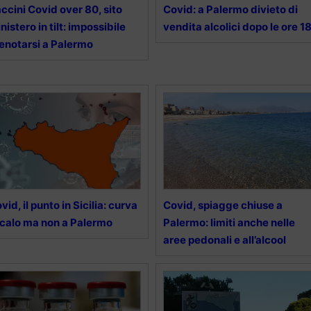
ccini Covid over 80, sito
Covid: a Palermo divieto di
nistero in tilt: impossibile
vendita alcolici dopo le ore 1
enotarsi a Palermo
vid, il punto in Sicilia: curva
Covid, spiagge chiuse a
 calo ma non a Palermo
Palermo: limiti anche nelle
aree pedonali e all’alcool