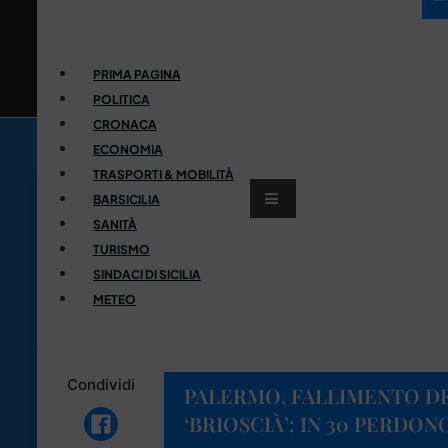
PRIMA PAGINA
POLITICA
CRONACA
ECONOMIA
TRASPORTI & MOBILITÀ
BARSICILIA
SANITÀ
TURISMO
SINDACI DI SICILIA
METEO
Condividi
PALERMO, FALLIMENTO D
‘BRIOSCIÀ’: IN 30 PERDON