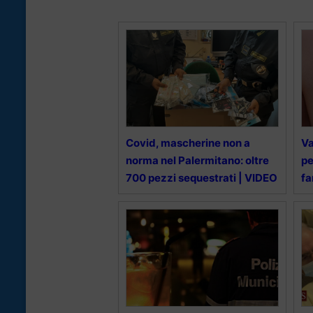
Covid, mascherine non a
Va
norma nel Palermitano: oltre
pe
700 pezzi sequestrati | VIDEO
fa