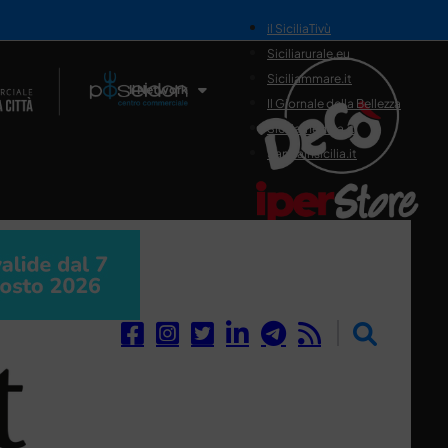
il SiciliaTivù
Siciliarurale.eu
Siciliammare.it
Il Network
Il Giornale della Bellezza
Siciliamedica.it
Sanitainsicilia.it