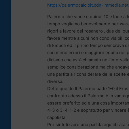
https://palermocalcioit.cdn-immedia.ne
Palermo che vince e quindi 10 e lode a tu
tempo vogliamo benevolmente pernsare 
rigori a favore dei rosanero , due dei qual
favore mentre alcuni non condivisibili co
di Empoli ed il primo tempo sembrava da
con meno errori e maggiore equità nei 
diciamo che avrà chiamato nell’interval
semplice considerazione ma che andava fa
una partita a riconsiderare delle scelt
diversa.
Detto questo Il Palermo batte 1-0 il Fros
confronto adesso il Palermo è in vantaggi
essere preferito ed è una cosa importa
4-3 o 3-4-1-2 e sopratutto per vincere
capolista.
Per sintetizzare una partita equilibrata