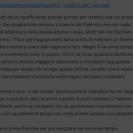
t/upload/multimedia/files/975,-1,5687/12957-vid.mp4
tti ed un insufficiente grande grande per l’arbitro che nel prim
che sbaglia tutto sempre a sfavore del Palermo che non vede 
i addirittura nella stessa azione in area. Molti falli non fischiati 
ntro. I tifosi già mugugnavano sulla scelta di mandare un fischi
re e sembra avere dato ragione a loro. Meglio il secondo temp
provvedimenti presi in campo. Chi lo sa forse qualcuno da Roma
lo ed avrà chiesto maggiore attenzione e chiudiamo qua questa
tta per aiutare chi svolge questo difficle compito che è arbitr
e e serenamente la prossima volta magari decidere in maniera
inone e va a -3 dai ciociari ancora primi in classifica ma nel dop
o e quindi in caso di arrivo a parità di punti sarebbe il Palermo
ntissim anche se crediamo che se giocheremo nuovamente con i
 è solo questione di tempo ma molto presto saremo nuovamente 
 nella prima frazione per poi spezzarsi nel secondo tempo