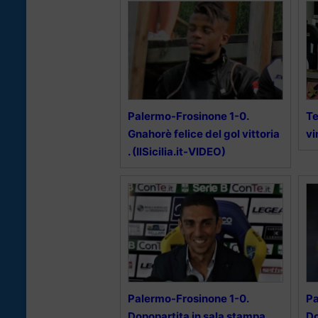
Palermo-Frosinone 1-0.
Te
Gnahorè felice del gol vittoria
vi
. (IlSicilia.it-VIDEO)
Palermo-Frosinone 1-0.
Pa
Dopopartita in sala stampa
Do