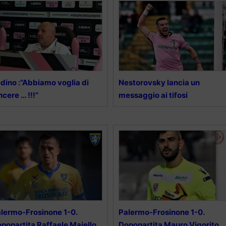
dino :”Abbiamo voglia di
Nestorovsky lancia un
ncere … !!!”
messaggio ai tifosi
lermo-Frosinone 1-0.
Palermo-Frosinone 1-0.
popartita Raffaele Maiello
Dopopartita Mauro Vigorito.