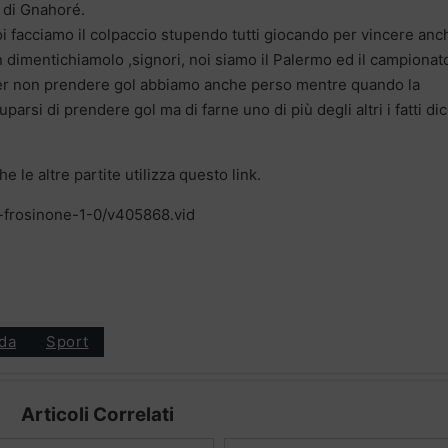
l di Gnahoré.
 facciamo il colpaccio stupendo tutti giocando per vincere anc
dimentichiamolo ,signori, noi siamo il Palermo ed il campionato
er non prendere gol abbiamo anche perso mentre quando la
rsi di prendere gol ma di farne uno di più degli altri i fatti di
 le altre partite utilizza questo link.
mo-frosinone-1-0/v405868.vid
da
Sport
Articoli Correlati