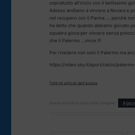
soprattutto all’inizio con il bellissimo go
Adesso andiamo a vincere a Novara e poi
nel recupero con il Parma …. perchè non 
ha detto che quando abbiamo giocato p
squadra gioca per vincere senza preoccupa
che il Palermo …vince !!!
Per rivedere non solo il Palermo ma anche
https://video.sky.it/sport/calcio/paler
Tutti gli articoli dell'autore
Agen
Questo articolo fa parte delle categorie: