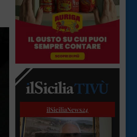
ilSiciliaNews
24