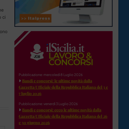
he
 ci
cono
Pubblicazione: mercoledì 8 Luglio 2026
Bandi e concorsi: le ultime novità dalla
Gazzetta Ufficiale della Repubblica Italiana del 3 e
7 luglio 2026
Pubblicazione: venerdì 3 Luglio 2026
Bandi e concorsi: ecco le ultime novità dalla
Gazzetta Ufficiale della Repubblica Italiana del 26
e 30 giugno 2026