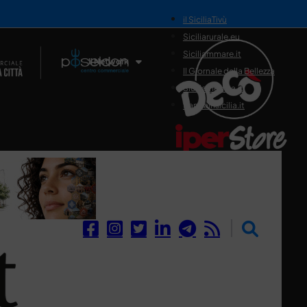
il SiciliaTivù
Siciliarurale.eu
Siciliammare.it
Il Network
Il Giornale della Bellezza
Siciliamedica.it
Sanitainsicilia.it