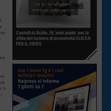
Fai clic per accettare i
cookie per questo servizio
o
3
a
Castelli di Sicilia: 19 ‘mini guide’ per la
etto
sfida del turismo di prossimità CLICCA
o
PER IL VIDEO
are
pio
 ad
l 3-
i