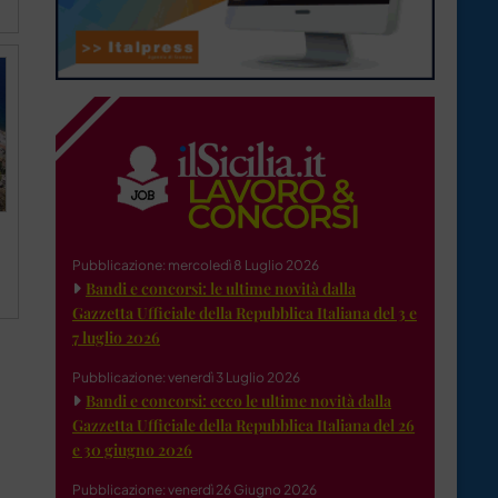
Pubblicazione: mercoledì 8 Luglio 2026
Bandi e concorsi: le ultime novità dalla
Gazzetta Ufficiale della Repubblica Italiana del 3 e
7 luglio 2026
Pubblicazione: venerdì 3 Luglio 2026
Bandi e concorsi: ecco le ultime novità dalla
Gazzetta Ufficiale della Repubblica Italiana del 26
e 30 giugno 2026
Pubblicazione: venerdì 26 Giugno 2026