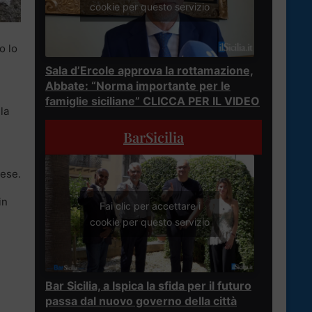
cookie per questo servizio
o lo
Sala d’Ercole approva la rottamazione,
Abbate: “Norma importante per le
famiglie siciliane” CLICCA PER IL VIDEO
 la
BarSicilia
nese.
in
Fai clic per accettare i
cookie per questo servizio
Bar Sicilia, a Ispica la sfida per il futuro
passa dal nuovo governo della città