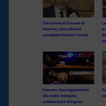
Corruzione al Comune di
La
Palermo, torna libero il
ai
consigliere Sandro Terrani
Se
so
Palermo, favoreggiamento
Pa
alla mafia: indagato
co
collaboratore di Ingroia