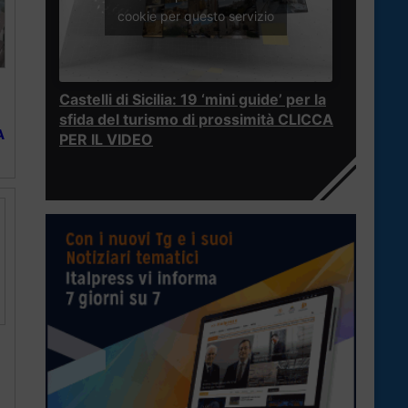
cookie per questo servizio
Castelli di Sicilia: 19 ‘mini guide’ per la
sfida del turismo di prossimità CLICCA
A
PER IL VIDEO