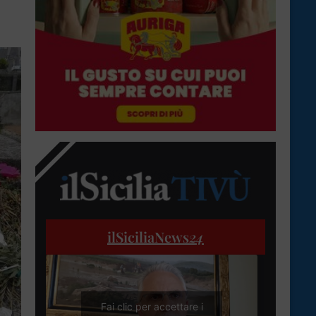
ilSiciliaNews
24
Fai clic per accettare i