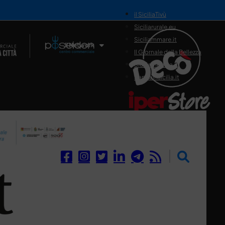
il SiciliaTivù
Siciliarurale.eu
Siciliammare.it
Il Network
Il Giornale della Bellezza
Siciliamedica.it
Sanitainsicilia.it