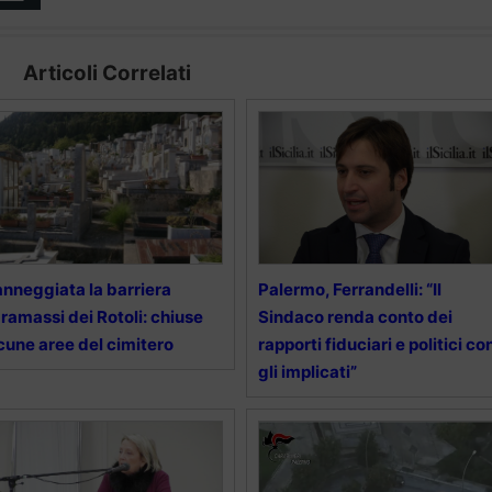
Articoli Correlati
nneggiata la barriera
Palermo, Ferrandelli: “Il
ramassi dei Rotoli: chiuse
Sindaco renda conto dei
cune aree del cimitero
rapporti fiduciari e politici co
gli implicati”