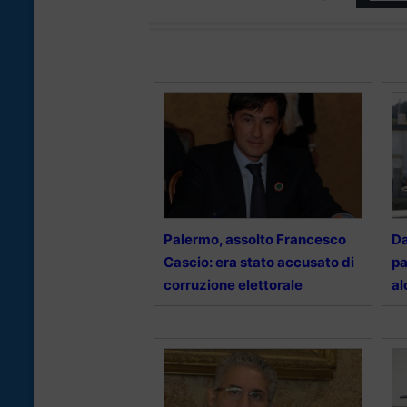
Palermo, assolto Francesco
Da
Cascio: era stato accusato di
pa
corruzione elettorale
al