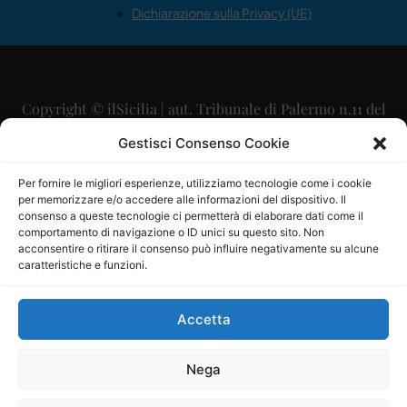
Dichiarazione sulla Privacy (UE)
Copyright © ilSicilia | aut. Tribunale di Palermo n.11 del
29/09/2015
Gestisci Consenso Cookie
Editore: Mercurio Comunicazione Soc. Coop. A.R.L.
Per fornire le migliori esperienze, utilizziamo tecnologie come i cookie
per memorizzare e/o accedere alle informazioni del dispositivo. Il
Direttore Editoriale: Maurizio Scaglione
consenso a queste tecnologie ci permetterà di elaborare dati come il
comportamento di navigazione o ID unici su questo sito. Non
Direttore Responsabile: Maria Calabrese
acconsentire o ritirare il consenso può influire negativamente su alcune
caratteristiche e funzioni.
p.zza Sant’Oliva, 9 – 90141 – Palermo – 091335557
P.IVA: 06334930820
Accetta
Mercurio Comunicazione Società Cooperativa a r.l. è
iscritta al Registro degli Operatori di Comunicazione al
Nega
numero 26988