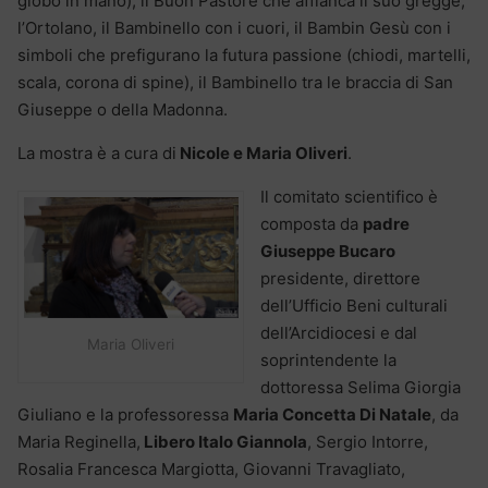
globo in mano); il Buon Pastore che affianca il suo gregge;
l’Ortolano, il Bambinello con i cuori, il Bambin Gesù con i
simboli che prefigurano la futura passione (chiodi, martelli,
scala, corona di spine), il Bambinello tra le braccia di San
Giuseppe o della Madonna.
La mostra è a cura di
Nicole e Maria Oliveri
.
Il comitato scientifico è
composta da
padre
Giuseppe Bucaro
presidente, direttore
dell’Ufficio Beni culturali
dell’Arcidiocesi e dal
Maria Oliveri
soprintendente la
dottoressa Selima Giorgia
Giuliano e la professoressa
Maria Concetta Di Natale
, da
Maria Reginella,
Libero Italo Giannola
, Sergio Intorre,
Rosalia Francesca Margiotta, Giovanni Travagliato,