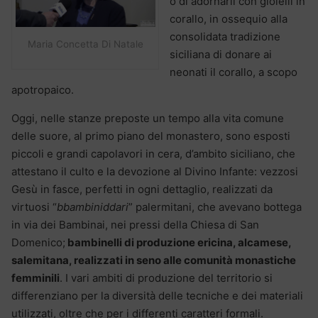
o di adornarli con gioielli in
corallo, in ossequio alla
consolidata tradizione
Maria Concetta Di Natale
siciliana di donare ai
neonati il corallo, a scopo
apotropaico.
Oggi, nelle stanze preposte un tempo alla vita comune
delle suore, al primo piano del monastero, sono esposti
piccoli e grandi capolavori in cera, d’ambito siciliano, che
attestano il culto e la devozione al Divino Infante: vezzosi
Gesù in fasce, perfetti in ogni dettaglio, realizzati da
virtuosi “
bbambiniddari
” palermitani, che avevano bottega
in via dei Bambinai, nei pressi della Chiesa di San
Domenico;
bambinelli di produzione ericina, alcamese,
salemitana, realizzati in seno alle comunità monastiche
femminili
. I vari ambiti di produzione del territorio si
differenziano per la diversità delle tecniche e dei materiali
utilizzati, oltre che per i differenti caratteri formali.