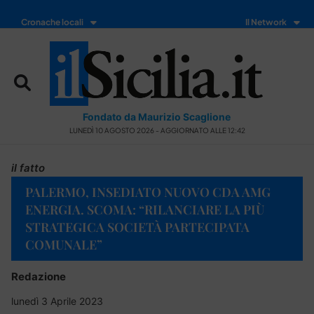
Cronache locali
Il Network
Fondato da Maurizio Scaglione
LUNEDÌ 10 AGOSTO 2026 - AGGIORNATO ALLE 12:42
il fatto
PALERMO, INSEDIATO NUOVO CDA AMG
ENERGIA. SCOMA: “RILANCIARE LA PIÙ
STRATEGICA SOCIETÀ PARTECIPATA
COMUNALE”
Redazione
lunedì 3 Aprile 2023