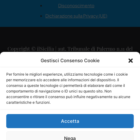
Disconoscimento
Dichiarazione sulla Privacy (UE)
Copyright © ilSicilia | aut. Tribunale di Palermo n.11 del
29/09/2015
Gestisci Consenso Cookie
Editore: Mercurio Comunicazione Soc. Coop. A.R.L.
Per fornire le migliori esperienze, utilizziamo tecnologie come i cookie
per memorizzare e/o accedere alle informazioni del dispositivo. Il
Direttore Editoriale: Maurizio Scaglione
consenso a queste tecnologie ci permetterà di elaborare dati come il
comportamento di navigazione o ID unici su questo sito. Non
Direttore Responsabile: Maria Calabrese
acconsentire o ritirare il consenso può influire negativamente su alcune
caratteristiche e funzioni.
p.zza Sant’Oliva, 9 – 90141 – Palermo – 091335557
P.IVA: 06334930820
Accetta
Mercurio Comunicazione Società Cooperativa a r.l. è
iscritta al Registro degli Operatori di Comunicazione al
Nega