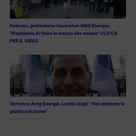
Palermo, protestano i lavoratori AMG Energia:
“Rischiamo di finire in mezzo alla strada” CLICCA
PER IL VIDEO
Vertenza Amg Energia, Loddo (Ugl): ”Noi abbiamo la
giusta soluzione”