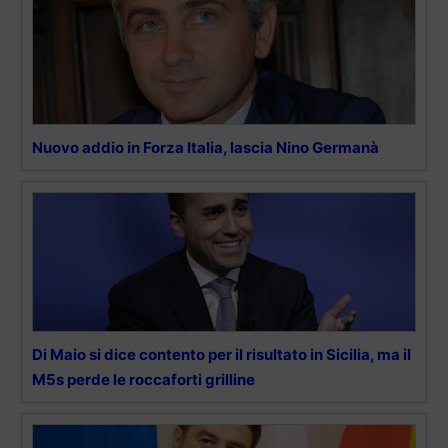
Nuovo addio in Forza Italia, lascia Nino Germanà
Di Maio si dice contento per il risultato in Sicilia, ma il
M5s perde le roccaforti grilline