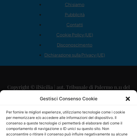
Chi siamo
Pubblicità
Contatti
Cookie Policy (UE)
Disconoscimento
Dichiarazione sulla Privacy (UE)
Copyright © ilSicilia | aut. Tribunale di Palermo n.11 del
29/09/2015
Gestisci Consenso Cookie
Editore: Mercurio Comunicazione Soc. Coop. A.R.L.
Per fornire le migliori esperienze, utilizziamo tecnologie come i cookie
per memorizzare e/o accedere alle informazioni del dispositivo. Il
Direttore Editoriale: Maurizio Scaglione
consenso a queste tecnologie ci permetterà di elaborare dati come il
comportamento di navigazione o ID unici su questo sito. Non
Direttore Responsabile: Maria Calabrese
acconsentire o ritirare il consenso può influire negativamente su alcune