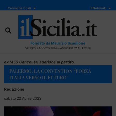
Cronache locali
Il Network
Fondato da Maurizio Scaglione
VENERDÌ 7 AGOSTO 2026 - AGGIORNATO ALLE 12:58
ex M5S Cancelleri aderisce al partito
PALERMO, LA CONVENTION “FORZA
ITALIA VERSO IL FUTURO”
Redazione
sabato 22 Aprile 2023