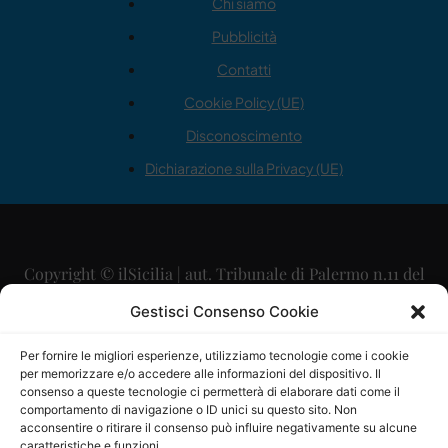
Chi siamo
Pubblicità
Contatti
Cookie Policy (UE)
Disconoscimento
Dichiarazione sulla Privacy (UE)
Copyright © ilSicilia | aut. Tribunale di Palermo n.11 del
29/09/2015
Gestisci Consenso Cookie
Editore: Mercurio Comunicazione Soc. Coop. A.R.L.
Per fornire le migliori esperienze, utilizziamo tecnologie come i cookie
per memorizzare e/o accedere alle informazioni del dispositivo. Il
Direttore Editoriale: Maurizio Scaglione
consenso a queste tecnologie ci permetterà di elaborare dati come il
comportamento di navigazione o ID unici su questo sito. Non
Direttore Responsabile: Maria Calabrese
acconsentire o ritirare il consenso può influire negativamente su alcune
caratteristiche e funzioni.