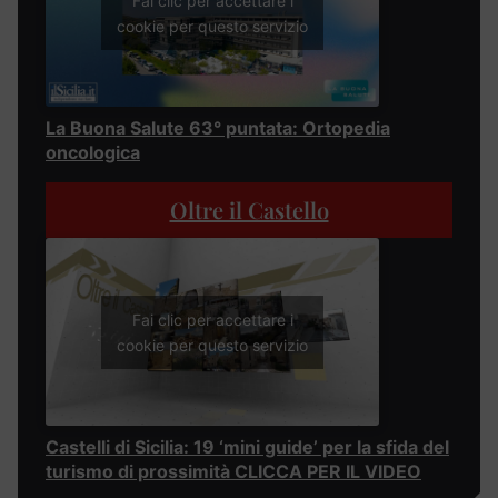
Fai clic per accettare i
cookie per questo servizio
La Buona Salute 63° puntata: Ortopedia
oncologica
Oltre il Castello
Fai clic per accettare i
cookie per questo servizio
Castelli di Sicilia: 19 ‘mini guide’ per la sfida del
turismo di prossimità CLICCA PER IL VIDEO