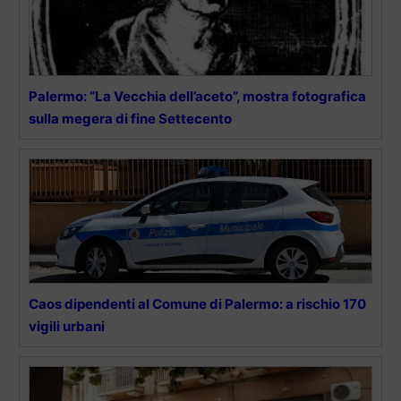
Palermo: “La Vecchia dell’aceto”, mostra fotografica
sulla megera di fine Settecento
Caos dipendenti al Comune di Palermo: a rischio 170
vigili urbani