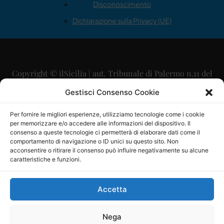
Disconoscimento
Dichiarazione sulla Privacy (UE)
Copyright © ilSicilia | aut. Tribunale di Palermo n.11 del
29/09/2015
Gestisci Consenso Cookie
Editore: Mercurio Comunicazione Soc. Coop. A.R.L.
Per fornire le migliori esperienze, utilizziamo tecnologie come i cookie
per memorizzare e/o accedere alle informazioni del dispositivo. Il
Direttore Editoriale: Maurizio Scaglione
consenso a queste tecnologie ci permetterà di elaborare dati come il
comportamento di navigazione o ID unici su questo sito. Non
Direttore Responsabile: Maria Calabrese
acconsentire o ritirare il consenso può influire negativamente su alcune
caratteristiche e funzioni.
p.zza Sant’Oliva, 9 – 90141 – Palermo – 091335557
P.IVA: 06334930820
Accetta
Mercurio Comunicazione Società Cooperativa a r.l. è
iscritta al Registro degli Operatori di Comunicazione al
Nega