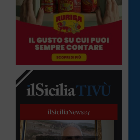
ilSiciliaNews
24