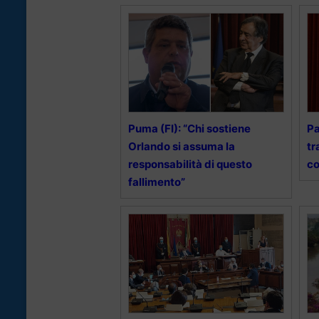
Puma (FI): “Chi sostiene
Pa
Orlando si assuma la
tr
responsabilità di questo
co
fallimento”