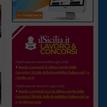
Pubblicazione: mercoledì 8 Luglio 2026
Bandi e concorsi: le ultime novità dalla
Gazzetta Ufficiale della Repubblica Italiana del 3 e
7 luglio 2026
Pubblicazione: venerdì 3 Luglio 2026
Bandi e concorsi: ecco le ultime novità dalla
Gazzetta Ufficiale della Repubblica Italiana del 26
e 30 giugno 2026