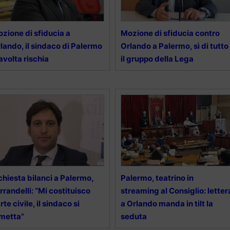
zione di sfiducia a
Mozione di sfiducia contro
lando, il sindaco di Palermo
Orlando a Palermo, sì di tutto
avolta rischia
il gruppo della Lega
chiesta bilanci a Palermo,
Palermo, teatrino in
rrandelli: “Mi costituisco
streaming al Consiglio: letter
rte civile, il sindaco si
a Orlando manda in tilt la
metta”
seduta