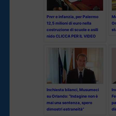
Pnrr e infanzia, per Palermo
Mo
12,5 milioni di euro nella
Or
costruzione di scuole e asili
st
nido CLICCA PER IL VIDEO
Inchiesta bilanci, Musumeci
In
su Orlando: “Indagine non è
Fe
mai una sentenza, spero
pa
dimostri estraneità”
di