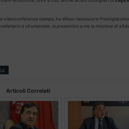
irmare la mozione, oltre a Oso, anche alcuni consiglieri di
Lega 
na videoconferenza stampa, ha difeso l’assessore Prestigiacomo
“
velleitario e strumentale, la presentino a me la mozione di sfid
ica
Articoli Correlati