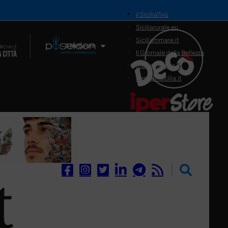
il SiciliaTivù
Siciliarurale.eu
Siciliammare.it
Il Network
Il Giornale della Bellezza
Siciliamedica.it
Sanitainsicilia.it