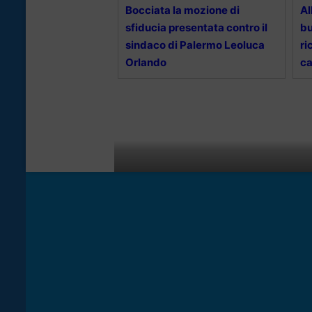
Bocciata la mozione di
Al
sfiducia presentata contro il
bu
sindaco di Palermo Leoluca
ri
Orlando
ca