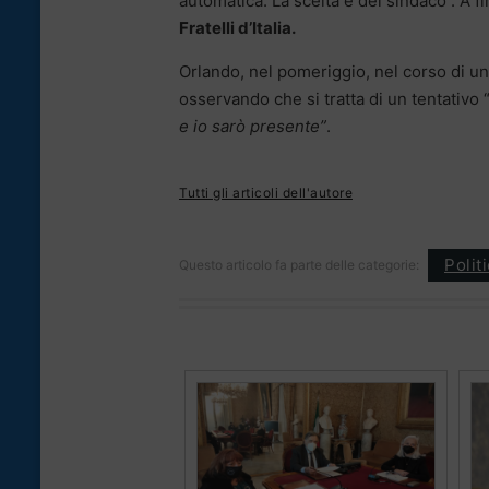
automatica. La scelta è del sindaco . A f
Fratelli d’Italia.
Orlando, nel pomeriggio, nel corso di u
osservando che si tratta di un tentativo 
e io sarò presente”
.
Tutti gli articoli dell'autore
Polit
Questo articolo fa parte delle categorie: