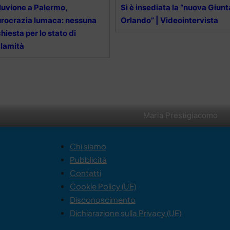
luvione a Palermo,
Si è insediata la “nuova Giunt
rocrazia lumaca: nessuna
Orlando” | Videointervista
chiesta per lo stato di
lamità
Maria Prestigiacomo
Chi siamo
Pubblicità
Contatti
Cookie Policy (UE)
Disconoscimento
Dichiarazione sulla Privacy (UE)