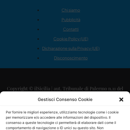
Chi siamo
Pubblicità
Contatti
Cookie Policy (UE)
Dichiarazione sulla Privacy (UE)
Disconoscimento
Copyright © ilSicilia | aut. Tribunale di Palermo n.11 del
29/09/2015
Gestisci Consenso Cookie
Editore: Mercurio Comunicazione Soc. Coop. A.R.L.
Per fornire le migliori esperienze, utilizziamo tecnologie come i cookie
per memorizzare e/o accedere alle informazioni del dispositivo. Il
Direttore Editoriale: Maurizio Scaglione
consenso a queste tecnologie ci permetterà di elaborare dati come il
comportamento di navigazione o ID unici su questo sito. Non