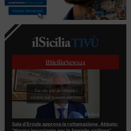
ilSiciliaNews
24
Fai clic per accettare i
cookie per questo servizio
Sala d’Ercole approva la rottamazione, Abbate:
“Norma importante per le famiglie siciliane”