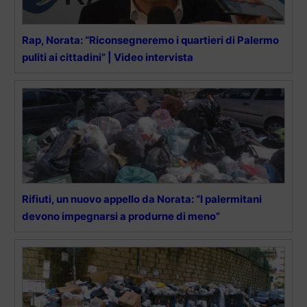
Rap, Norata: “Riconsegneremo i quartieri di Palermo
puliti ai cittadini” | Video intervista
Rifiuti, un nuovo appello da Norata: “I palermitani
devono impegnarsi a produrne di meno”