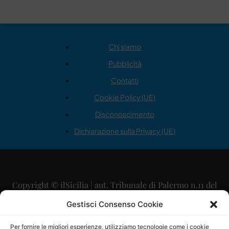
Chi siamo
Pubblicità
Contatti
Cookie Policy (UE)
Disconoscimento
Dichiarazione sulla Privacy (UE)
Copyright © ilSicilia | aut. Tribunale di Palermo n.11 del
29/09/2015
Gestisci Consenso Cookie
Editore: Mercurio Comunicazione Soc. Coop. A.R.L.
Per fornire le migliori esperienze, utilizziamo tecnologie come i cookie