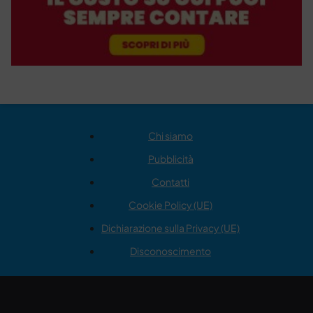
Chi siamo
Pubblicità
Contatti
Cookie Policy (UE)
Dichiarazione sulla Privacy (UE)
Disconoscimento