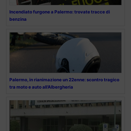
Incendiato furgone a Palermo: trovate tracce di
benzina
Palermo, in rianimazione un 22enne: scontro tragico
tra moto e auto all’Albergheria