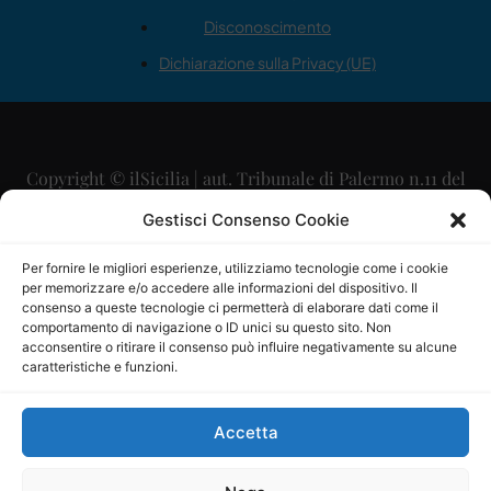
Disconoscimento
Dichiarazione sulla Privacy (UE)
Copyright © ilSicilia | aut. Tribunale di Palermo n.11 del
29/09/2015
Gestisci Consenso Cookie
Editore: Mercurio Comunicazione Soc. Coop. A.R.L.
Per fornire le migliori esperienze, utilizziamo tecnologie come i cookie
per memorizzare e/o accedere alle informazioni del dispositivo. Il
Direttore Editoriale: Maurizio Scaglione
consenso a queste tecnologie ci permetterà di elaborare dati come il
comportamento di navigazione o ID unici su questo sito. Non
Direttore Responsabile: Maria Calabrese
acconsentire o ritirare il consenso può influire negativamente su alcune
caratteristiche e funzioni.
p.zza Sant’Oliva, 9 – 90141 – Palermo – 091335557
P.IVA: 06334930820
Accetta
Mercurio Comunicazione Società Cooperativa a r.l. è
iscritta al Registro degli Operatori di Comunicazione al