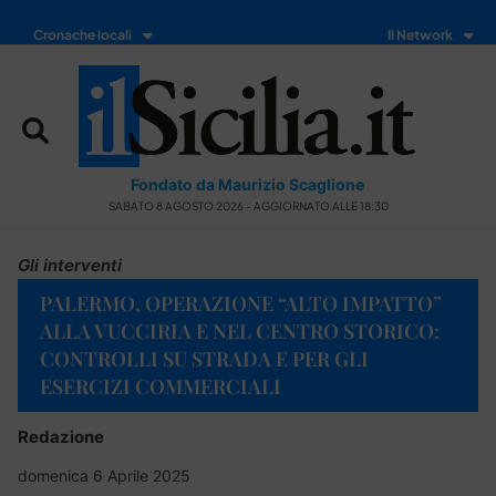
Cronache locali
Il Network
Fondato da Maurizio Scaglione
SABATO 8 AGOSTO 2026 - AGGIORNATO ALLE 18:30
Gli interventi
PALERMO, OPERAZIONE “ALTO IMPATTO”
ALLA VUCCIRIA E NEL CENTRO STORICO:
CONTROLLI SU STRADA E PER GLI
ESERCIZI COMMERCIALI
Redazione
domenica 6 Aprile 2025