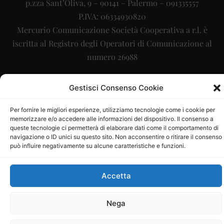
p.zza Sant’Oliva, 9 – 90141 – Palermo – 091335557
P.IVA: 06334930820
Mercurio Comunicazione Società Cooperativa a r.l. è
iscritta al Registro degli Operatori di Comunicazione al
numero 26988
Sito gestito da
La Digitale srl
–
info@ladigitale.it
Gestisci Consenso Cookie
Per fornire le migliori esperienze, utilizziamo tecnologie come i cookie per
memorizzare e/o accedere alle informazioni del dispositivo. Il consenso a
queste tecnologie ci permetterà di elaborare dati come il comportamento di
navigazione o ID unici su questo sito. Non acconsentire o ritirare il consenso
può influire negativamente su alcune caratteristiche e funzioni.
Accetta
Nega