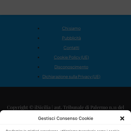
Chi siamo
Pubblicità
Contatti
Cookie Policy (UE)
Disconoscimento
Dichiarazione sulla Privacy (UE)
Copyright © ilSicilia | aut. Tribunale di Palermo n.11 del
29/09/2015
Gestisci Consenso Cookie
Editore: Mercurio Comunicazione Soc. Coop. A.R.L.