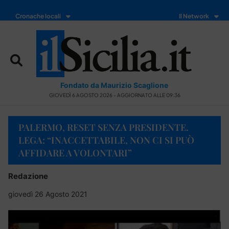
Cronache locali
Il Network
Fondato da Maurizio Scaglione
GIOVEDÌ 6 AGOSTO 2026 - AGGIORNATO ALLE 09:36
PALERMO, RESET SENZA PRESIDENTE.
LEGA: “INACCETTABILE, NON CI SI PUÒ
AFFIDARE A VOLONTARI”
Redazione
giovedì 26 Agosto 2021