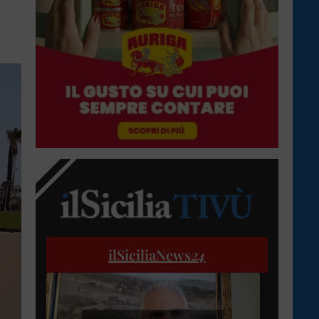
ilSiciliaNews
24