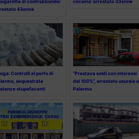
 sigarette di contrabbando:
cocaina: arrestato 33enne
restato 43enne
oga: Controlli al porto di
“Prestava soldi con interessi
lermo, sequestrate
del 100%”, arrestato usuraio a
stanze stupefacenti
Palermo