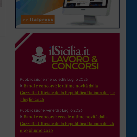
Pubblicazione: mercoledì 8 Luglio 2026
Bandi e concorsi: le ultime novità dalla
Gazzetta Ufficiale della Repubblica Italiana del 3 e
7 luglio 2026
Pubblicazione: venerdì 3 Luglio 2026
Bandi e concorsi: ecco le ultime novità dalla
Gazzetta Ufficiale della Repubblica Italiana del 26
e 30 giugno 2026