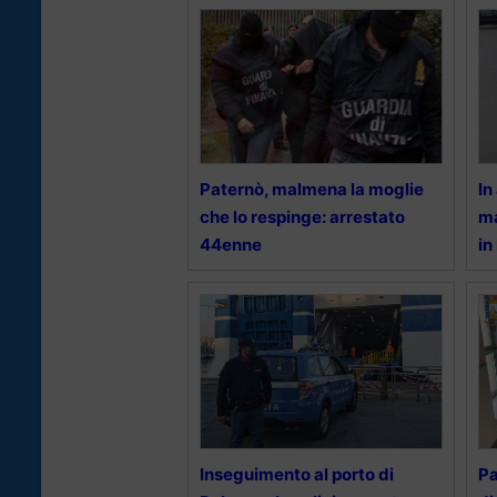
Paternò, malmena la moglie
In
che lo respinge: arrestato
ma
44enne
in
Inseguimento al porto di
Pa