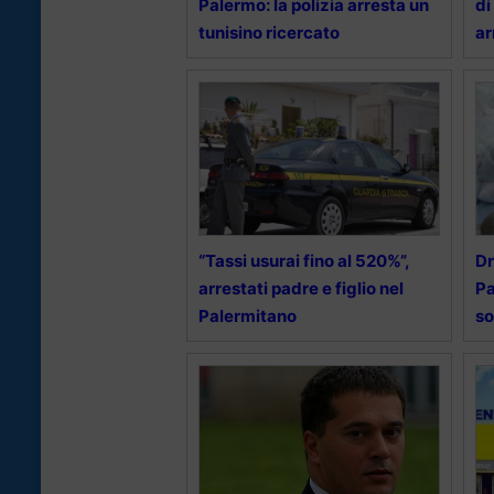
Palermo: la polizia arresta un
di
tunisino ricercato
ar
“Tassi usurai fino al 520%”,
Dr
arrestati padre e figlio nel
Pa
Palermitano
so