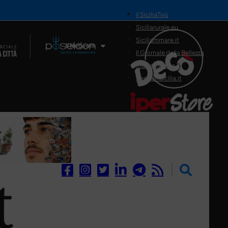
il SiciliaTivù
Siciliarurale.eu
Siciliammare.it
Il Network
Il Giornale della Bellezza
Siciliamedica.it
Sanitainsicilia.it