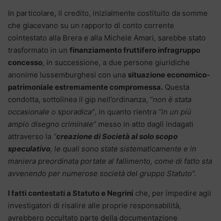
In particolare, il credito, inizialmente costituito da somme
che giacevano su un rapporto di conto corrente
cointestato alla Brera e alla Michele Amari, sarebbe stato
trasformato in un
finanziamento fruttifero infragruppo
concesso
, in successione, a due persone giuridiche
anonime lussemburghesi con una
situazione economico-
patrimoniale estremamente compromessa.
Questa
condotta, sottolinea il gip nell’ordinanza, “
non è stata
occasionale o sporadica”
, in quanto rientra
“in un più
ampio disegno criminale”
messo in atto dagli indagati
attraverso la
“
creazione di Società al solo scopo
speculativo
, le quali sono state sistematicamente e in
maniera preordinata portate al fallimento, come di fatto sta
avvenendo per numerose società del gruppo Statuto”.
I fatti contestati a Statuto e Negrini
che, per impedire agli
investigatori di risalire alle proprie responsabilità,
avrebbero occultato parte della documentazione