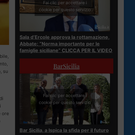
Fai clic per accettare i
cookie per questo servizio
Sala d’Ercole approva la rottamazione,
Abbate: “Norma importante per le
famiglie siciliane” CLICCA PER IL VIDEO
bile,
nto,
BarSicilia
, su
Fai clic per accettare i
di
cookie per questo servizio
i
e ore
e
Bar Sicilia, a Ispica la sfida per il futuro