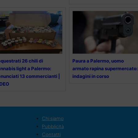
questrati 26 chili di
Paura a Palermo, uomo
nnabis light a Palermo:
armato rapina supermercato:
nunciati 13 commercianti |
indagini in corso
IDEO
Chi siamo
Pubblicità
Contatti