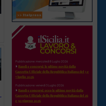
Pubblicazione: mercoledì 8 Luglio 2026
Bandi e concorsi: le ultime novità dalla
Gazzetta Ufficiale della Repubblica Italiana del 3 e
7 luglio 2026
Pubblicazione: venerdì 3 Luglio 2026
Bandi e concorsi: ecco le ultime novità dalla
Gazzetta Ufficiale della Repubblica Italiana del 26
”
e 30 giugno 2026