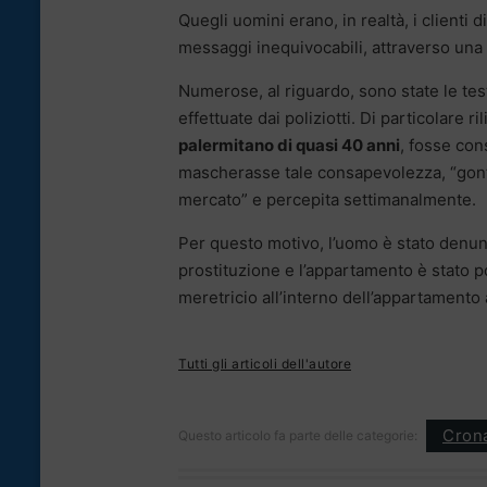
Quegli uomini erano, in realtà, i clienti
messaggi inequivocabili, attraverso una 
Numerose, al riguardo, sono state le test
effettuate dai poliziotti. Di particolare 
palermitano di quasi 40 anni
, fosse con
mascherasse tale consapevolezza, “gonfia
mercato” e percepita settimanalmente.
Per questo motivo, l’uomo è stato denunc
prostituzione e l’appartamento è stato p
meretricio all’interno dell’appartamento
Tutti gli articoli dell'autore
Cron
Questo articolo fa parte delle categorie: