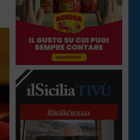
ilSiciliaNews
24