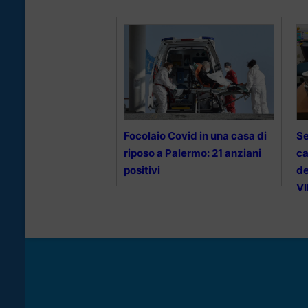
Focolaio Covid in una casa di
Se
riposo a Palermo: 21 anziani
ca
positivi
de
V