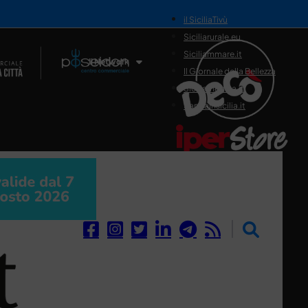
il SiciliaTivù
Siciliarurale.eu
Siciliammare.it
Il Network
Il Giornale della Bellezza
Siciliamedica.it
Sanitainsicilia.it