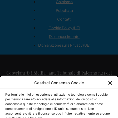
Chi siamo
Pubblicità
Contatti
Cookie Policy (UE)
Disconoscimento
Dichiarazione sulla Privacy (UE)
Copyright © ilSicilia | aut. Tribunale di Palermo n.11 del
29/09/2015
Gestisci Consenso Cookie
Editore: Mercurio Comunicazione Soc. Coop. A.R.L.
Per fornire le migliori esperienze, utilizziamo tecnologie come i cookie
per memorizzare e/o accedere alle informazioni del dispositivo. Il
Direttore Editoriale: Maurizio Scaglione
consenso a queste tecnologie ci permetterà di elaborare dati come il
comportamento di navigazione o ID unici su questo sito. Non
Direttore Responsabile: Maria Calabrese
acconsentire o ritirare il consenso può influire negativamente su alcune