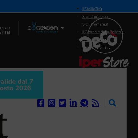
il SiciliaTivù
Siciliarurale.eu
Siciliammare.it
Il Network
Il Giornale della Bellezza
Siciliamedica.it
Sanitainsicilia.it