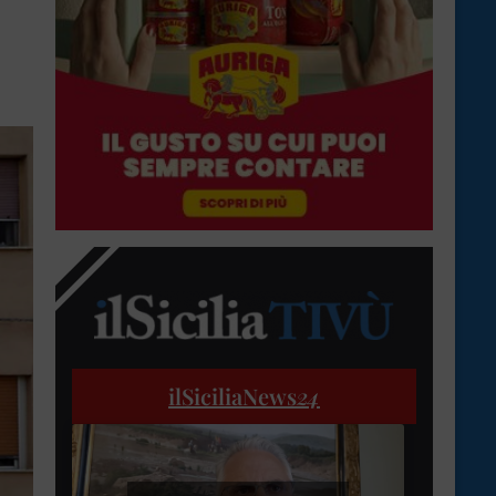
ilSiciliaNews
24