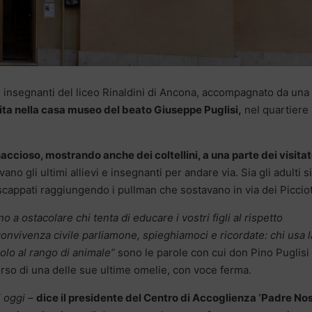
 e insegnanti del liceo Rinaldini di Ancona, accompagnato da una
sita nella casa museo del beato Giuseppe Puglisi,
nel quartiere
naccioso, mostrando anche dei coltellini, a una parte dei visitat
no gli ultimi allievi e insegnanti per andare via. Sia gli adulti si
scappati raggiungendo i pullman che sostavano in via dei Picciot
 a ostacolare chi tenta di educare i vostri figli al rispetto
a convivenza civile parliamone, spieghiamoci e ricordate: chi usa l
olo al rango di animale”
sono le parole con cui don Pino Puglisi 
corso di una delle sue ultime omelie, con voce ferma.
 oggi
–
dice il presidente del Centro di Accoglienza ‘Padre Nost