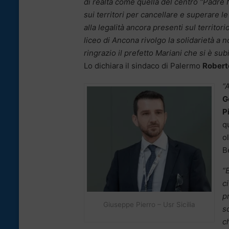
di realtà come quella del centro “Padre
sui territori per cancellare e superare l
alla legalità ancora presenti sul territorio
liceo di Ancona rivolgo la solidarietà a no
ringrazio il prefetto Mariani che si è sub
Lo dichiara il sindaco di Palermo
Robert
“
G
P
q
o
B
“
c
pr
Giuseppe Pierro – Usr Sicilia
s
c