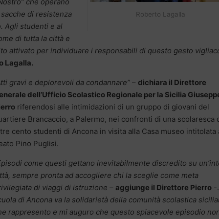
 Nostro” che operano
e sacche di resistenza
Roberto Lagalla
. Agli studenti e al
me di tutta la città e
ito attivato per individuare i responsabili di questo gesto vigliac
o Lagalla.
Atti gravi e deplorevoli da condannare”
–
dichiara il Direttore
enerale dell’Ufficio Scolastico Regionale per la Sicilia Giusepp
ierro
riferendosi alle intimidazioni di un gruppo di giovani del
uartiere Brancaccio, a Palermo, nei confronti di una scolaresca 
ltre cento studenti di Ancona in visita alla Casa museo intitolata 
eato Pino Puglisi.
Episodi come questi gettano inevitabilmente discredito su un’int
ittà, sempre pronta ad accogliere chi la sceglie come meta
ivilegiata di viaggi di istruzione –
aggiunge il Direttore Pierro
-
cuola di Ancona va la solidarietà della comunità scolastica sicili
he rappresento e mi auguro che questo spiacevole episodio no