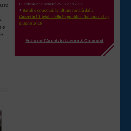
Pubblicazione: venerdì 26 Giugno 2026
tesso
Bandi e concorsi: le ultime novità dalla
Gazzetta Ufficiale della Repubblica Italiana del 23
la
giugno 2026
a e
te
Entra nell'Archivio Lavoro & Concorsi