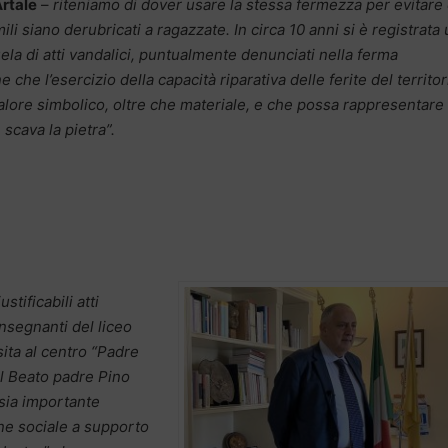
rtale
–
riteniamo di dover usare la stessa fermezza per evitare
ili siano derubricati a ragazzate. In circa 10 anni si è registrata
uela di atti vandalici, puntualmente denunciati nella ferma
 che l’esercizio della capacità riparativa delle ferite del territor
alore simbolico, oltre che materiale, e che possa rappresentare 
scava la pietra”.
tificabili atti
insegnanti del liceo
sita al centro “Padre
il Beato padre Pino
 sia importante
one sociale a supporto