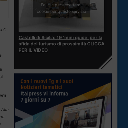
Fai clic per accettare i
cookie per questo servizio
co”.
Castelli di Sicilia: 19 ‘mini guide’ per la
sfida del turismo di prossimità CLICCA
PER IL VIDEO
e
di
al
era
.
Alla
ana
n