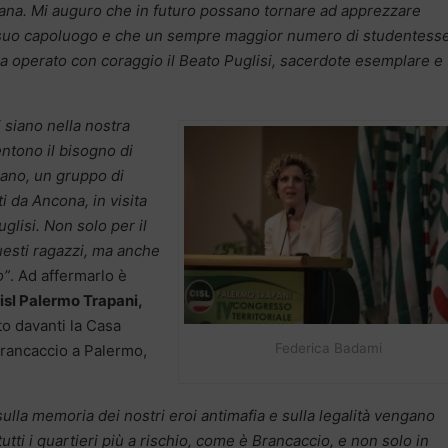
a sana. Mi auguro che in futuro possano tornare ad apprezzare
l suo capoluogo e che un sempre maggior numero di studentess
 ha operato con coraggio il Beato Puglisi, sacerdote esemplare e
 siano nella nostra
entono il bisogno di
mano, un gruppo di
i da Ancona, in visita
lisi. Non solo per il
uesti ragazzi, ma anche
o”
. Ad affermarlo è
isl Palermo Trapani,
o davanti la Casa
Federica Badami
Brancaccio a Palermo,
ulla memoria dei nostri eroi antimafia e sulla legalità vengano
ti i quartieri più a rischio, come è Brancaccio, e non solo in