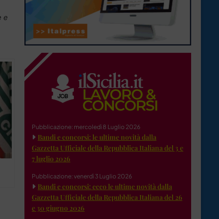
e e
Pubblicazione: mercoledì 8 Luglio 2026
Bandi e concorsi: le ultime novità dalla
Gazzetta Ufficiale della Repubblica Italiana del 3 e
7 luglio 2026
Pubblicazione: venerdì 3 Luglio 2026
Bandi e concorsi: ecco le ultime novità dalla
Gazzetta Ufficiale della Repubblica Italiana del 26
e 30 giugno 2026