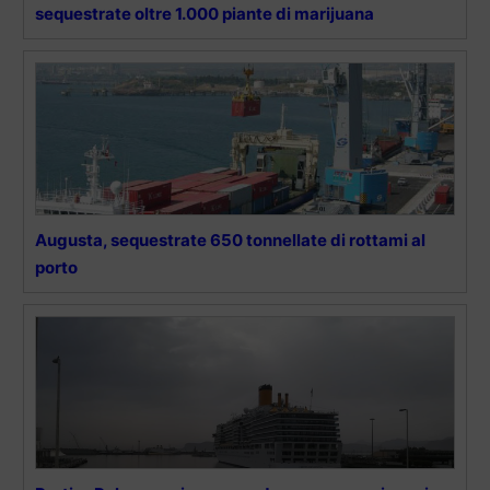
sequestrate oltre 1.000 piante di marijuana
Augusta, sequestrate 650 tonnellate di rottami al
porto