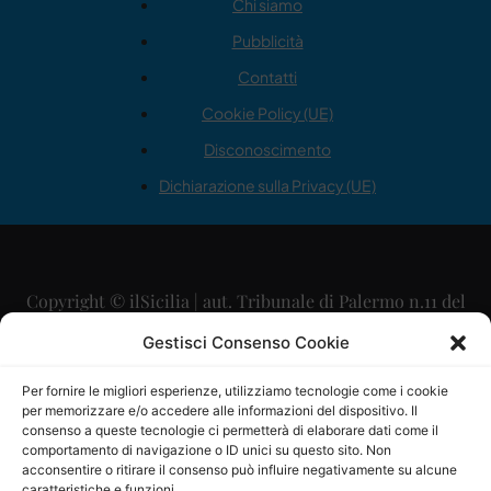
Chi siamo
Pubblicità
Contatti
Cookie Policy (UE)
Disconoscimento
Dichiarazione sulla Privacy (UE)
Copyright © ilSicilia | aut. Tribunale di Palermo n.11 del
29/09/2015
Gestisci Consenso Cookie
Editore: Mercurio Comunicazione Soc. Coop. A.R.L.
Per fornire le migliori esperienze, utilizziamo tecnologie come i cookie
per memorizzare e/o accedere alle informazioni del dispositivo. Il
Direttore Editoriale: Maurizio Scaglione
consenso a queste tecnologie ci permetterà di elaborare dati come il
comportamento di navigazione o ID unici su questo sito. Non
Direttore Responsabile: Maria Calabrese
acconsentire o ritirare il consenso può influire negativamente su alcune
caratteristiche e funzioni.