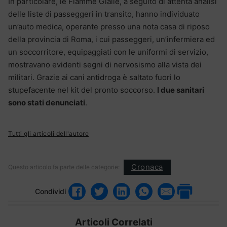
In particolare, le Fiamme Gialle, a seguito di attenta analisi
delle liste di passeggeri in transito, hanno individuato
un’auto medica, operante presso una nota casa di riposo
della provincia di Roma, i cui passeggeri, un’infermiera ed
un soccorritore, equipaggiati con le uniformi di servizio,
mostravano evidenti segni di nervosismo alla vista dei
militari. Grazie ai cani antidroga è saltato fuori lo
stupefacente nel kit del pronto soccorso.
I due sanitari
sono stati denunciati
.
Tutti gli articoli dell'autore
Cronaca
Questo articolo fa parte delle categorie:
Condividi
Articoli Correlati