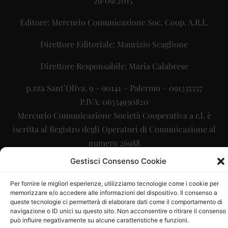
29/09/2015
Editore: Mercurio Comunicazione Soc. Coop. A.R.L.
Direttore Editoriale: Maurizio Scaglione
Direttore Responsabile: Maria Calabrese
p.zza Sant’Oliva, 9 – 90141 – Palermo – 091335557
P.IVA: 06334930820
Mercurio Comunicazione Società Cooperativa a r.l. è
iscritta al Registro degli Operatori di Comunicazione al
numero 26988
Gestisci Consenso Cookie
Sito gestito da
La Digitale srl
–
info@ladigitale.it
Per fornire le migliori esperienze, utilizziamo tecnologie come i cookie per
memorizzare e/o accedere alle informazioni del dispositivo. Il consenso a
queste tecnologie ci permetterà di elaborare dati come il comportamento di
navigazione o ID unici su questo sito. Non acconsentire o ritirare il consenso
può influire negativamente su alcune caratteristiche e funzioni.