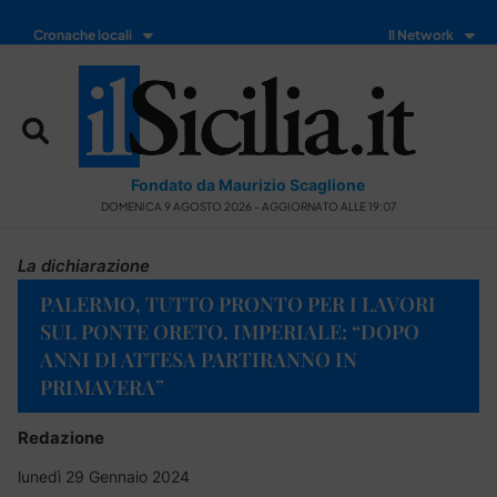
Cronache locali
Il Network
Fondato da Maurizio Scaglione
DOMENICA 9 AGOSTO 2026 - AGGIORNATO ALLE 19:07
La dichiarazione
PALERMO, TUTTO PRONTO PER I LAVORI
SUL PONTE ORETO. IMPERIALE: “DOPO
ANNI DI ATTESA PARTIRANNO IN
PRIMAVERA”
Redazione
lunedì 29 Gennaio 2024