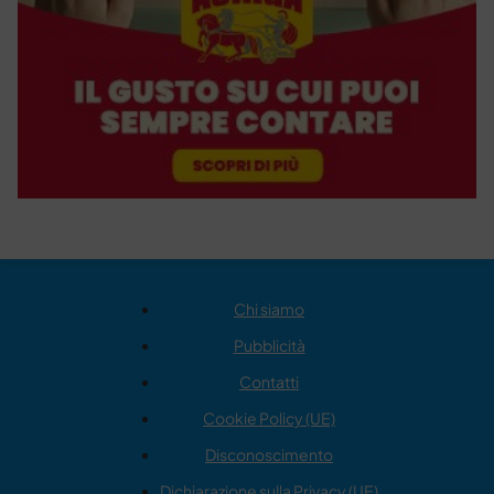
Chi siamo
Pubblicità
Contatti
Cookie Policy (UE)
Disconoscimento
Dichiarazione sulla Privacy (UE)