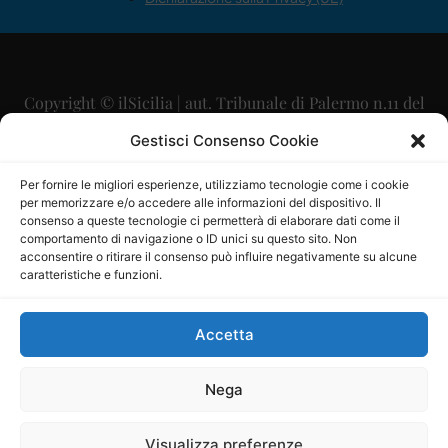
Copyright © ilSicilia | aut. Tribunale di Palermo n.11 del
29/09/2015
Gestisci Consenso Cookie
Editore: Mercurio Comunicazione Soc. Coop. A.R.L.
Per fornire le migliori esperienze, utilizziamo tecnologie come i cookie
per memorizzare e/o accedere alle informazioni del dispositivo. Il
Direttore Editoriale: Maurizio Scaglione
consenso a queste tecnologie ci permetterà di elaborare dati come il
comportamento di navigazione o ID unici su questo sito. Non
Direttore Responsabile: Maria Calabrese
acconsentire o ritirare il consenso può influire negativamente su alcune
caratteristiche e funzioni.
p.zza Sant’Oliva, 9 – 90141 – Palermo – 091335557
P.IVA: 06334930820
Accetta
Mercurio Comunicazione Società Cooperativa a r.l. è
iscritta al Registro degli Operatori di Comunicazione al
Nega
numero 26988
Visualizza preferenze