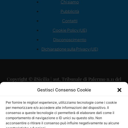
Chi siamo
Pubblicità
Contatti
Cookie Policy (UE)
Disconoscimento
Dichiarazione sulla Privacy (UE)
Copyright © ilSicilia | aut. Tribunale di Palermo n.11 del
29/09/2015
Gestisci Consenso Cookie
Editore: Mercurio Comunicazione Soc. Coop. A.R.L.
Per fornire le migliori esperienze, utilizziamo tecnologie come i cookie
per memorizzare e/o accedere alle informazioni del dispositivo. Il
Direttore Editoriale: Maurizio Scaglione
consenso a queste tecnologie ci permetterà di elaborare dati come il
comportamento di navigazione o ID unici su questo sito. Non
Direttore Responsabile: Maria Calabrese
acconsentire o ritirare il consenso può influire negativamente su alcune