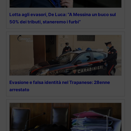
Lotta agli evasori, De Luca: “A Messina un buco sul
50% dei tributi, staneremo i furbi”
Evasione e falsa identità nel Trapanese: 28enne
arrestato