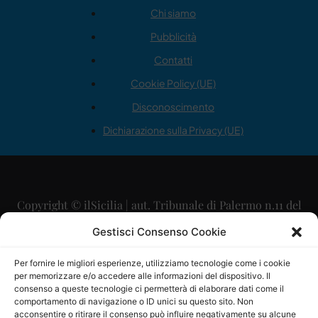
Chi siamo
Pubblicità
Contatti
Cookie Policy (UE)
Disconoscimento
Dichiarazione sulla Privacy (UE)
Copyright © ilSicilia | aut. Tribunale di Palermo n.11 del
29/09/2015
Gestisci Consenso Cookie
Editore: Mercurio Comunicazione Soc. Coop. A.R.L.
Per fornire le migliori esperienze, utilizziamo tecnologie come i cookie
per memorizzare e/o accedere alle informazioni del dispositivo. Il
Direttore Editoriale: Maurizio Scaglione
consenso a queste tecnologie ci permetterà di elaborare dati come il
comportamento di navigazione o ID unici su questo sito. Non
Direttore Responsabile: Maria Calabrese
acconsentire o ritirare il consenso può influire negativamente su alcune