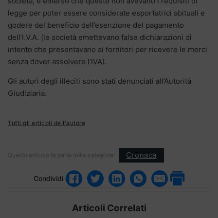
società, è emerso che queste non avevano i requisiti di
legge per poter essere considerate esportatrici abituali e
godere del beneficio dell’esenzione del pagamento
dell’I.V.A. (le società emettevano false dichiarazioni di
intento che presentavano ai fornitori per ricevere le merci
senza dover assolvere l’IVA).
Gli autori degli illeciti sono stati denunciati all’Autorità
Giudiziaria.
Tutti gli articoli dell'autore
Cronaca
Questo articolo fa parte delle categorie:
Condividi
Articoli Correlati