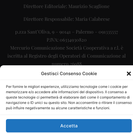
Direttore Editoriale: Maurizio Scaglione
Direttore Responsabile: Maria Calabrese
p.zza Sant’Oliva, 9 – 90141 – Palermo – 091335557
P.IVA: 06334930820
Mercurio Comunicazione Società Cooperativa a r.l. è
iscritta al Registro degli Operatori di Comunicazione al
numero 26988
Gestisci Consenso Cookie
Sito gestito da
La Digitale srl
–
info@ladigitale.it
Per fornire le migliori esperienze, utilizziamo tecnologie come i cookie per
memorizzare e/o accedere alle informazioni del dispositivo. Il consenso a
queste tecnologie ci permetterà di elaborare dati come il comportamento di
navigazione o ID unici su questo sito. Non acconsentire o ritirare il consenso
può influire negativamente su alcune caratteristiche e funzioni.
Accetta