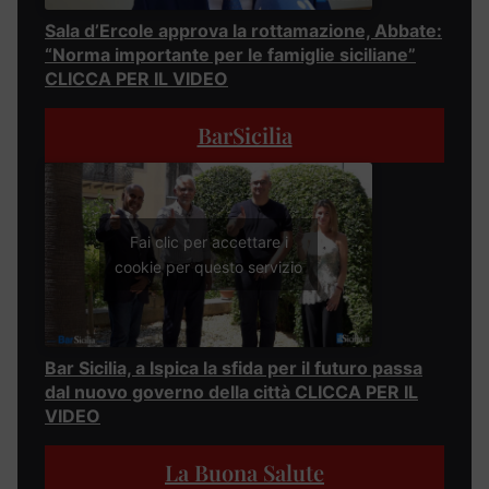
Sala d’Ercole approva la rottamazione, Abbate:
“Norma importante per le famiglie siciliane”
CLICCA PER IL VIDEO
BarSicilia
Fai clic per accettare i
cookie per questo servizio
Bar Sicilia, a Ispica la sfida per il futuro passa
dal nuovo governo della città CLICCA PER IL
VIDEO
La Buona Salute