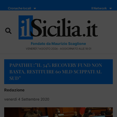
Cronache locali
Il Network
Fondato da Maurizio Scaglione
VENERDÌ 7 AGOSTO 2026 - AGGIORNATO ALLE 18:01
PAPATHEU:”IL 34% RECOVERY FUND NON
BASTA, RESTITUIRE 60 MLD SCIPPATI AL
SUD”
Redazione
venerdì 4 Settembre 2020