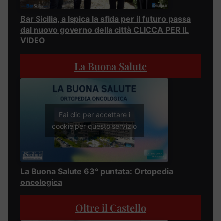
Bar Sicilia, a Ispica la sfida per il futuro passa
dal nuovo governo della città CLICCA PER IL
VIDEO
La Buona Salute
Fai clic per accettare i
cookie per questo servizio
La Buona Salute 63° puntata: Ortopedia
oncologica
Oltre il Castello