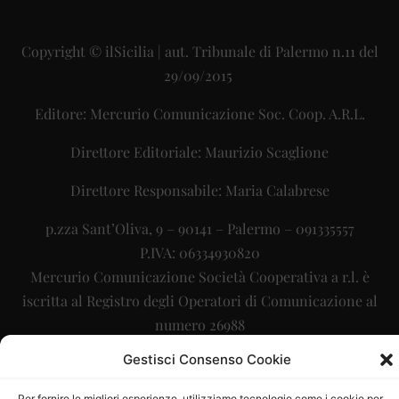
Copyright © ilSicilia | aut. Tribunale di Palermo n.11 del
29/09/2015
Editore: Mercurio Comunicazione Soc. Coop. A.R.L.
Direttore Editoriale: Maurizio Scaglione
Direttore Responsabile: Maria Calabrese
p.zza Sant’Oliva, 9 – 90141 – Palermo – 091335557
P.IVA: 06334930820
Mercurio Comunicazione Società Cooperativa a r.l. è
iscritta al Registro degli Operatori di Comunicazione al
numero 26988
Gestisci Consenso Cookie
Sito gestito da
La Digitale srl
–
info@ladigitale.it
Per fornire le migliori esperienze, utilizziamo tecnologie come i cookie per