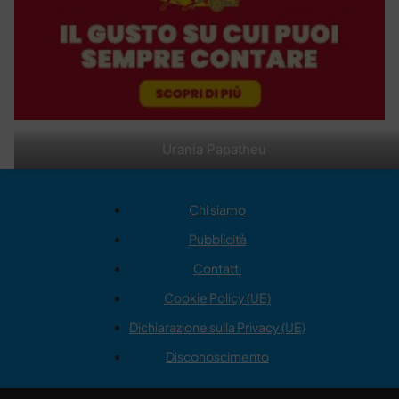
Urania Papatheu
Chi siamo
Pubblicità
Contatti
Cookie Policy (UE)
Dichiarazione sulla Privacy (UE)
Disconoscimento