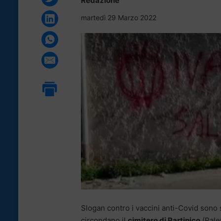
Redazione
martedì 29 Marzo 2022
Slogan contro i vaccini anti-Covid sono s
circondano il
cimitero di Partinico
(Pale