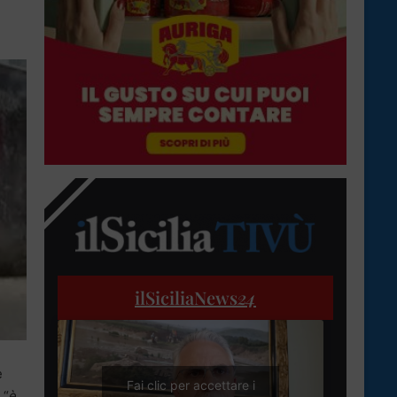
ilSiciliaNews
24
e
Fai clic per accettare i
 “
è