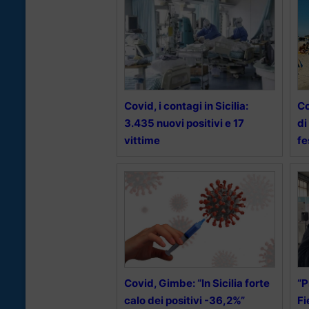
Covid, i contagi in Sicilia:
Co
3.435 nuovi positivi e 17
di
vittime
fe
Covid, Gimbe: “In Sicilia forte
“P
calo dei positivi -36,2%”
Fi