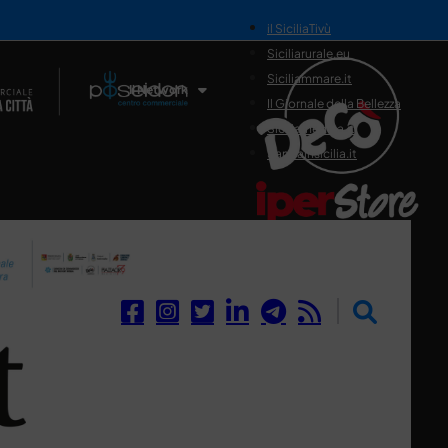
il SiciliaTivù
Siciliarurale.eu
Siciliammare.it
Il Network
Il Giornale della Bellezza
Siciliamedica.it
Sanitainsicilia.it