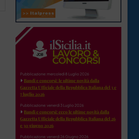
Pubblicazione: mercoledì 8 Luglio 2026
Bandi e concorsi: le ultime novità dalla
Gazzetta Ufficiale della Repubblica Italiana del 3 e
7 luglio 2026
Pubblicazione: venerdì 3 Luglio 2026
Bandi e concorsi: ecco le ultime novità dalla
Gazzetta Ufficiale della Repubblica Italiana del 26
e 30 giugno 2026
Pubblicazione: venerdì 26 Giugno 2026