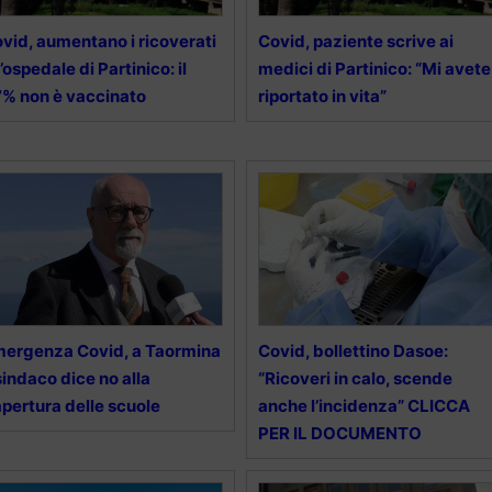
vid, aumentano i ricoverati
Covid, paziente scrive ai
l’ospedale di Partinico: il
medici di Partinico: “Mi avete
% non è vaccinato
riportato in vita”
ergenza Covid, a Taormina
Covid, bollettino Dasoe:
 sindaco dice no alla
“Ricoveri in calo, scende
apertura delle scuole
anche l’incidenza” CLICCA
PER IL DOCUMENTO