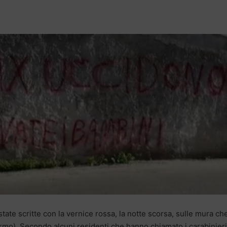
tate scritte con la vernice rossa, la notte scorsa, sulle mura ch
rmo). Secondo alcuni residenti che hanno chiamato i carabinieri