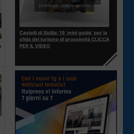
cookie per questo servizio
Castelli di Sicilia: 19 ‘mini guide’ per la
sfida del turismo di prossimità CLICCA
PER IL VIDEO
a
i