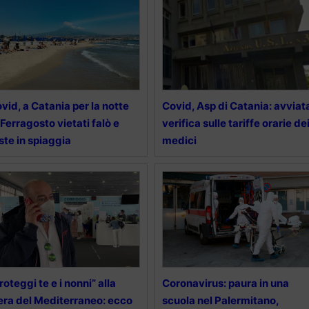
vid, a Catania per la notte
Covid, Asp di Catania: avviat
 Ferragosto vietati falò e
verifica sulle tariffe orarie de
ste in spiaggia
medici
roteggi te e i nonni” alla
Coronavirus: paura in una
era del Mediterraneo: ecco
scuola nel Palermitano,