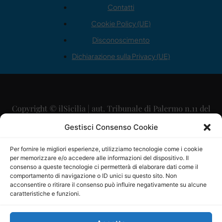
Contatti
Cookie Policy (UE)
Disconoscimento
Dichiarazione sulla Privacy (UE)
Copyright © ilSicilia | aut. Tribunale di Palermo n.11 del
29/09/2015
Gestisci Consenso Cookie
Editore: Mercurio Comunicazione Soc. Coop. A.R.L.
Per fornire le migliori esperienze, utilizziamo tecnologie come i cookie
per memorizzare e/o accedere alle informazioni del dispositivo. Il
Direttore Editoriale: Maurizio Scaglione
consenso a queste tecnologie ci permetterà di elaborare dati come il
comportamento di navigazione o ID unici su questo sito. Non
Direttore Responsabile: Maria Calabrese
acconsentire o ritirare il consenso può influire negativamente su alcune
caratteristiche e funzioni.
p.zza Sant’Oliva, 9 – 90141 – Palermo – 091335557
P.IVA: 06334930820