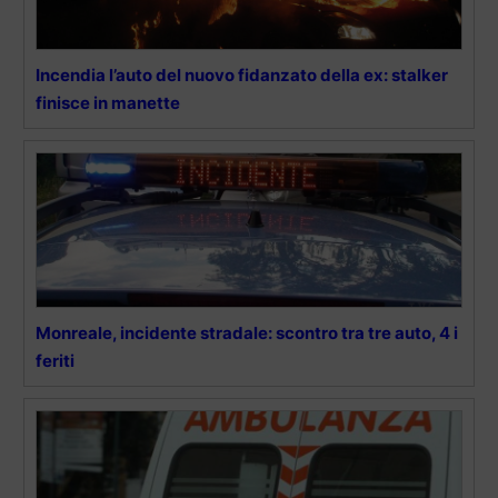
Incendia l’auto del nuovo fidanzato della ex: stalker
finisce in manette
Monreale, incidente stradale: scontro tra tre auto, 4 i
feriti