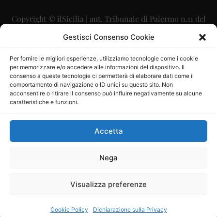
Copyright © ilSicilia | aut. Tribunale di Palermo n.11 del
29/09/2015
Gestisci Consenso Cookie
Editore: Mercurio Comunicazione Soc. Coop. A.R.L.
Per fornire le migliori esperienze, utilizziamo tecnologie come i cookie
per memorizzare e/o accedere alle informazioni del dispositivo. Il
Direttore Editoriale: Maurizio Scaglione
consenso a queste tecnologie ci permetterà di elaborare dati come il
comportamento di navigazione o ID unici su questo sito. Non
Direttore Responsabile: Maria Calabrese
acconsentire o ritirare il consenso può influire negativamente su alcune
caratteristiche e funzioni.
p.zza Sant’Oliva, 9 – 90141 – Palermo – 091335557
P.IVA: 06334930820
Accetta
Mercurio Comunicazione Società Cooperativa a r.l. è
iscritta al Registro degli Operatori di Comunicazione al
Nega
numero 26988
Visualizza preferenze
Sito gestito da
La Digitale srl
–
info@ladigitale.it
Cookie Policy
Dichiarazione sulla Privacy