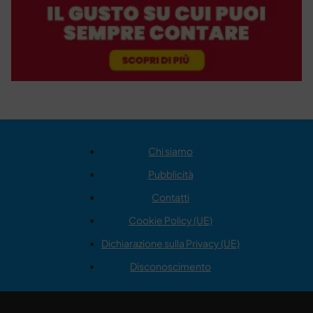
Chi siamo
Pubblicità
Contatti
Cookie Policy (UE)
Dichiarazione sulla Privacy (UE)
Disconoscimento